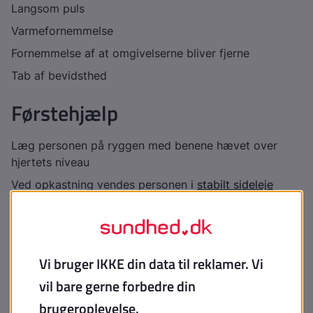
Langsom puls
Varmefornemmelse
Fornemmelse af at omgivelserne bliver fjerne
Tab af bevidsthed
Førstehjælp
Læg personen på ryggen med benene hævet over
hjertets niveau
Ved opkastning vendes personen i
stabilt sideleje
Hold øje med at personen trækker vejret
Hvis personen ikke trækker vejret eller ikke hurtigt
kommer til bevidsthed, er problemet alvorligere end
en besvimelse. Start med hjerte-lunge-redning
(
barn
/
voksen
). Tilkald akut medicinsk hjælp. Ring 112