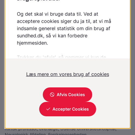
Andre skader
Hvis personen er kommet til skade som følge af
besvimelsen, kan der være behov for vurdering ved
læge
Vil du vide mere?
Bevidstløs - person over 8 år
Bevidstløs - person under 8 år
Synkope
- for sundhedsfaglige
Kilder
Fagmedarbejdere
Morten Blaabjerg
Klinisk professor, overlæge, Odense Universitetshospital,
Neurologisk Afdeling, Forskningsenheden