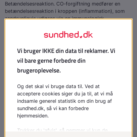
Betændelsesreaktion. CO-forgiftning medfører en
betændelsesreaktion i kroppen (inflammation), som
sandsynligvis udløses via en immunologisk
mekanisme. I den akutte fase påfører det skader på
vævet i hjernen, hjertet og andre organer
Beskadigelse af hjertets muskulatur (myokardieskade)
er hyppig blandt CO-forgiftede personer og er
forbundet med øget dødelighed. Risikoen for
hjerteskade er størst hos dem, som i forvejen har en
hjerte- og karsygdom.
Beskadigelse af hjernen og nervesystemet kan give
følgevirkninger efter en kulilteforgiftning. Årsagen til
disse følgevirkninger efter en kulilteforgiftning er ikke
helt klarlagt. Forekomsten af sådanne skader opgives
meget forskelligt i forskellige studier, fra 12-68 %.
Hvordan behandles