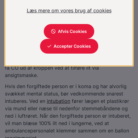
kulilteforgiftning?
Karbonmonoxid fjernes næsten udelukkende, ved at
CO frigøres fra bindingen til hæmoglobin i lungerne -
det udåndes. Dermed kan hæmoglobin-molekylet igen
bruges til at transportere ilt (oxygen).
Det vigtigste ved en kulilte-forgiftning er straks at
fjerne den forgiftede person fra kilden til kulilte og at
få CO ud af kroppen ved at tilføre ilt via
ansigtsmaske.
Hvis den forgiftede person er i koma og har alvorlig
svækket mental status, bør vedkommende snarest
intuberes. Ved en
intubation
fører lægen et plastikrør
via mund eller næse til nedenfor stemmebåndene og
ned i luftrøret. Når den forgiftede person er intuberet,
vil man blæse 100% ilt ned i lungerne, ved at
ambulancepersonalet klemmer sammen om en ballon