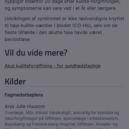
hyppigst indenfor 20 dage efter kulilte-forgiftningen,
og symptomerne kan vare ved i et år eller længere.
Udviklingen af syndromet er ikke nødvendigvis knyttet
til høje kulilte-værdier i blodet (CO-Hb), selv om de
fleste tilfælde i den akutte fase havde været
bevidstløse.
Vil du vide mere?
Akut kulilteforgiftning - for sundhedsfaglige
Kilder
Fagmedarbejdere
Anja Julie Huusom
Overlæge, MSc (klinisk toksikologi), ansvarlig for kemiske og
naturforgiftninger på Giftlinjen, speciallæge i arbejdsmedicin,
Bispebjerg og Frederiksberg Hospital, Giftlinjen, Arbejds- og