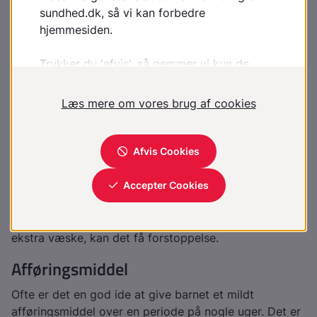
for, at produktet har et højt indhold af fiber.
Rigeligt med væske
En medvirkende faktor til forstoppelse kan være, at
barnet får for lidt væske. Et ekstra glas vand ved flere
af dagens måltider kan rette op på dette underskud
og have god effekt på afføringens konsistens.
Enkelte børn drikker meget mælk. Her bør man skære
ned på mælken og erstatte den med vand.
Et barn på cirka 20 kg skal under normale
omstændigheder drikke cirka 1,5 l væske dagligt.
Har barnet feber, mister det væske, og får det ikke
ekstra væske, kan det få forstoppelse.
Afføringsmiddel
Ofte er det en god ide at give barnet et mildt
afføringsmiddel over en periode på nogle uger. Det er