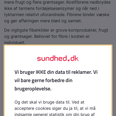
mere frugt og flere grøntsager. Kostfibrene nedbrydes
ikke af tarmens fordøjelsesenzymer og når ned i
tyktarmen relativt uforandrede. Fibrene binder væske
og gør afføringen mere blød og samlet.
De vigtigste fiberkilder er grove kornprodukter, frugt
og grøntsager. Behovet for fibre i kosten er
individuelt.
Der er mange fibre i rugbrød (både mørkt eller med
kerner), fuldkornsbrød, knækbrød (specielt
rugknækbrød), fuldkornspasta, fuldkornsris, kartofler,
havregryn grøntsager (specielt kål, løg, gulerødder,
selleri, pastinak, rødbeder, persillerod, ærter og
bønner) samt i frugt, tørret frugt, tørrede bælgfrugter,
nødder og grønt. Det er ikke nok at spise groft brød,
fordi antallet af skiver, som barnet kan spise hver dag,
er for lavt.
Du kan gå efter Fuldkornslogoet, som er din garanti