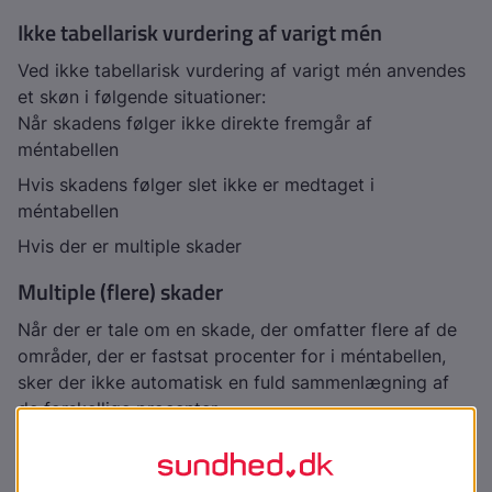
Ikke tabellarisk vurdering af varigt mén
Ved ikke tabellarisk vurdering af varigt mén anvendes
et skøn i følgende situationer:
Når skadens følger ikke direkte fremgår af
méntabellen
Hvis skadens følger slet ikke er medtaget i
méntabellen
Hvis der er multiple skader
Multiple (flere) skader
Når der er tale om en skade, der omfatter flere af de
områder, der er fastsat procenter for i méntabellen,
sker der ikke automatisk en fuld sammenlægning af
de forskellige procenter.
Den samlede ménprocent vil blive fastsat efter et
skøn, hvor det samlede funktionsniveau vurderes. Ved