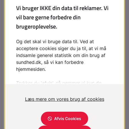
multiple skader forstås i denne sammenhæng, at der i
samme sag skal vurderes mere end ét varigt mén.
Når der i en sag er flere skader, skal der ved
vurderingen af det samlede mén tages stilling til, om
følgerne af de enkelte skader:
Er uafhængige af hinanden (1 + 1 = 2)
Forstærker hinanden (1 + 1 > 2)
Har fælles symptomer (1 + 1 < 2)
Forudbestående og konkurrerende
sygdomme/skader
At der er en eller flere forudbestående sygdomme eller
skader i forhold til den skade, der skal vurderes, kan
få forskellig betydning, når man træffer afgørelse om
størrelsen af et varigt mén.
Forudbestående sygdom forværrer skadens