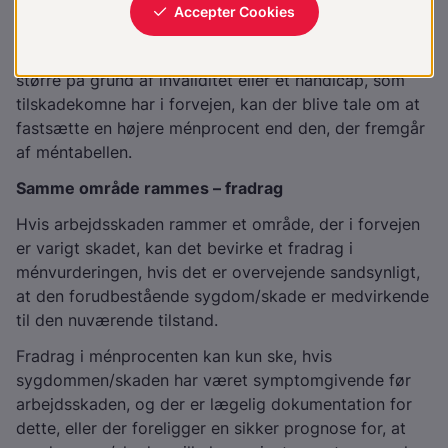
følger
Hvis de medicinske følger af en arbejdsskade bliver
større på grund af invaliditet eller et handicap, som
tilskadekomne har i forvejen, kan der blive tale om at
fastsætte en højere ménprocent end den, der fremgår
af méntabellen.
Samme område rammes – fradrag
Hvis arbejdsskaden rammer et område, der i forvejen
er varigt skadet, kan det bevirke et fradrag i
ménvurderingen, hvis det er overvejende sandsynligt,
at den forudbestående sygdom/skade er medvirkende
til den nuværende tilstand.
Fradrag i ménprocenten kan kun ske, hvis
sygdommen/skaden har været symptomgivende før
arbejdsskaden, og der er lægelig dokumentation for
dette, eller der foreligger en sikker prognose for, at