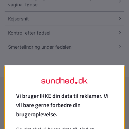
vaginal fødsel
Kejsersnit
Kontrol efter fødsel
Smertelindring under fødslen