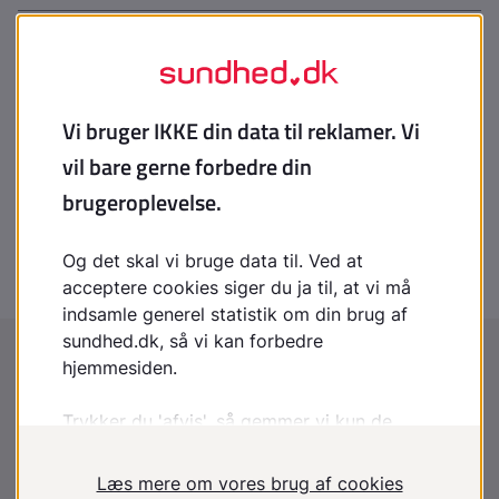
Kaffe og graviditet
Folsyre og graviditet
Sex under graviditeten
Sikkerhedssele i graviditeten