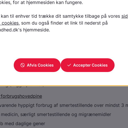
nfor en uge efter en hovedskade og har oftest migræneli
en kan også ligne spændingshovedpine
orm forsvinder inden for 3 måneder. Hvis hovedpinen varer
gnelsen kronisk
 form er ofte ledsaget af påvirket hukommelse, koncentra
l at blive hurtigt træt
uralgi
hos personer over 50 år, men kan ses hos yngre. Er hyppig
d mænd
aftige elektriske smertejag i den ene side af ansigtet, ofte
sag (triggerpunkter)
rforbrugshovedpine
varende hyppigt forbrug af smertestillende over mindst 3
f medicin, særligt smertestillende og migrænemidler
øb med daglige gener