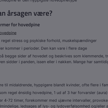
vedpine er den hyppigste hovedpinetype
an årsagen være?
ormer for hovedpine
ovedpine
 regel stress og psykiske forhold, muskelspændinger
ller kommer i perioder. Den kan vare i flere dage
 på begge sider af hovedet og beskrives som klemmende, 
en sidder i panden, issen eller i nakken. Mange har samtidi
 til midaldrende, hyppigere blandt kvinder, ofte flere i fam
om regel énsidig hovedpine, 1 ud af 3 har forvarsler (aura)
er 4-72 timer, forekommer med ujævne intervaller, provok
almindelige, ledsages af lys- og lydoverfølsomhed og/eller 