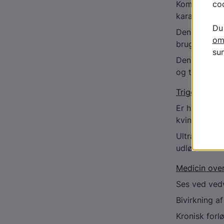
Kommer inde
karakter, m
Den akutte f
bruges bete
Den kroniske
og tendens ti
Trigeminusne
Er hyppigst 
kvinder en
Ultrakorte kr
udløsende år
Medicin ove
Ses ved ved
Bivirkning a
Kronisk forl