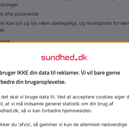
stninger
s ofte pulserende
et kan lyd og lys være ubehageligt, og hovedpinen forvær
tet
pine
edpine
 ca. 4 gange hyppigere end kvinder
vedpine med daglige anfald i dårlig periode
rer 15-180min, ofte om natten
er, smerterne sidder oftest kun bag ét af øjnene - næsten
 anfald
omer, som kan opstå er tåreflod, næsetæthed, rindende næ
tet på den side, hvor hovedpinen sidder
fter
hovedskade (posttraumatisk hovedpine)