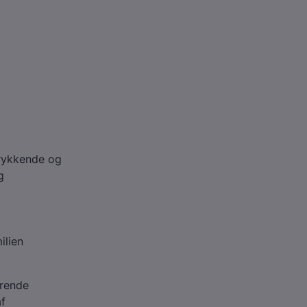
trykkende og
g
ilien
erende
af