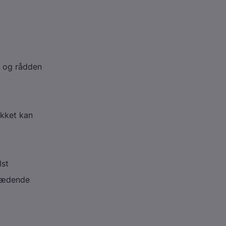
t og rådden
ykket kan
lst
trædende