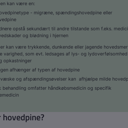
en kan være en:
ovedpinetype - migræne, spændingshovedpine eller
vedpine
ldnere opstå sekundært til andre tilstande som f.eks. medic
vedskader og blødning i hjernen
r kan være trykkende, dunkende eller jagende hovedsmer
e varighed, som evt. ledsages af lys- og lydoverfølsomhe
g opkastninger
ngen afhænger af typen af hovedpine
e, væske og afspændingsøvelser kan afhjælpe milde hovedp
k behandling omfatter håndkøbsmedicin og specifik
emedicin
r hovedpine?