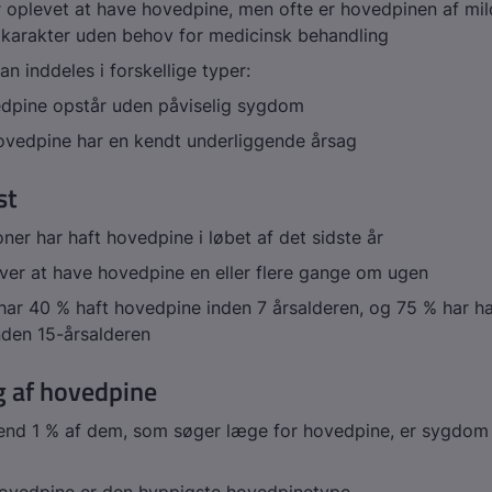
r oplevet at have hovedpine, men ofte er hovedpinen af mi
 karakter uden behov for medicinsk behandling
n inddeles i forskellige typer:
dpine opstår uden påviselig sygdom
vedpine har en kendt underliggende årsag
st
oner har haft hovedpine i løbet af det sidste år
ver at have hovedpine en eller flere gange om ugen
har 40 % haft hovedpine inden 7 årsalderen, og 75 % har ha
nden 15-årsalderen
g af hovedpine
end 1 % af dem, som søger læge for hovedpine, er sygdom 