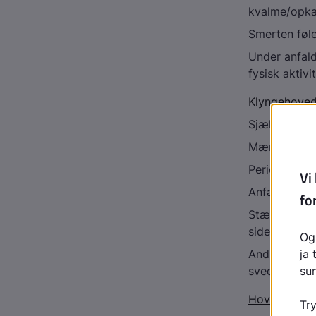
kvalme/opka
Smerten føle
Under anfald
fysisk aktivi
Klyngehoved
Sjælden hov
Mænd rammes
Periodisk ho
Anfaldene va
Stærke smert
side ved nye
Andre sympt
sved i ansig
Hovedpine e