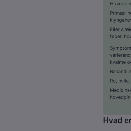
Hovedpin
Primær h
klyngeho
Eller sjæ
feber, ho
Symptome
varierend
kvalme o
Behandli
Ro, hvil
Medicins
hovedpin
Hvad e