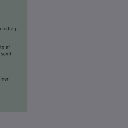
inindtag,
te af
d samt
iner