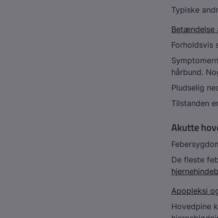
Typiske and
Betændelse a
Forholdsvis 
Symptomerne
hårbund. No
Pludselig ne
Tilstanden e
Akutte hov
Febersygdom
De fleste f
hjernehinde
Apopleksi o
Hovedpine k