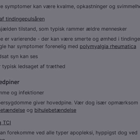
re symptomer kan være kvalme, opkastninger og svimmelh
f tindingepulsåren
sjælden tilstand, som typisk rammer ældre mennesker
 er varierende - der kan være smerte og ømhed i tinding
gle har symptomer forenelig med
polymyalgia rheumatica
dsat syn kan ses
r typisk ledsaget af træthed
edpiner
me og infektioner
ebersygdomme giver hovedpine. Vær dog især opmærksom
betændelse
og
bihulebetændelse
g TCI
an forekomme ved alle typer apopleksi, hyppigst dog ved