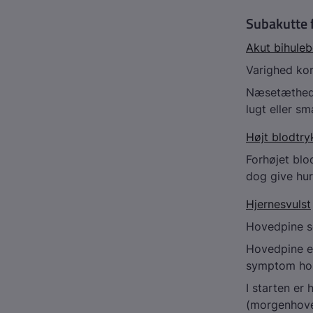
Subakutte 
Akut bihule
Varighed ko
Næsetæthed, 
lugt eller s
Højt blodtry
Forhøjet blo
dog give hur
Hjernesvulst
Hovedpine s
Hovedpine er
symptom hos
I starten er
(morgenhov