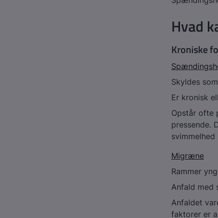
Spændingsho
Hvad k
Kroniske f
Spændingsh
Skyldes som
Er kronisk e
Opstår ofte
pressende. D
svimmelhed
Migræne
Rammer yngre
Anfald med s
Anfaldet var
faktorer er 