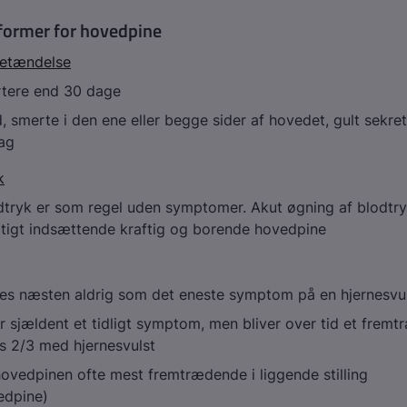
former for hovedpine
betændelse
rtere end 30 dage
smerte i den ene eller begge sider af hovedet, gult sekre
mag
k
dtryk er som regel uden symptomer. Akut øgning af blodtr
tigt indsættende kraftig og borende hovedpine
es næsten aldrig som det eneste symptom på en hjernesvu
 sjældent et tidligt symptom, men bliver over tid et frem
 2/3 med hjernesvulst
 hovedpinen ofte mest fremtrædende i liggende stilling
edpine)