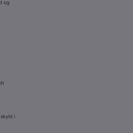
ld og
ft
skyld i