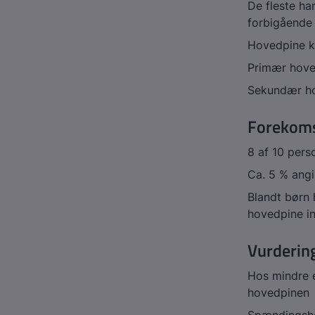
De fleste ha
forbigående
Hovedpine ka
Primær hove
Sekundær ho
Forekom
8 af 10 pers
Ca. 5 % angi
Blandt børn 
hovedpine i
Vurderin
Hos mindre 
hovedpinen