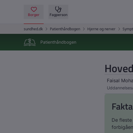
Patienthåndbogen
Hoved
Faisal Mo
Uddannelsesa
Fakta
De fleste
forbigåen