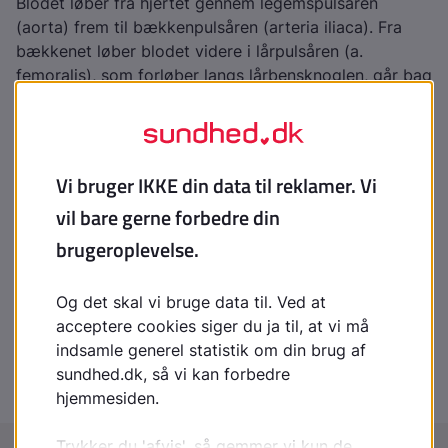
Blodet løber fra hjertet gennem legemspulsåren
(aorta) frem til bækkenpulsåren (arteria iliaca). Fra
bækkenet løber blodet videre i lårpulsåren (a.
femoralis), som forløber langs lårbensknoglen, går bag
om knæet, og ned i underbenet, hvor den deler sig i 3
pulsårer, hvoraf to fortsætter ned ud på foden.
Indhold leveret af
Patienthåndbogen
laegehaandbogen@dadl.dk
Patienthåndbogen
Kristianiagade 12
2100 København Ø
Disclaimer
:
Patienthåndbogen