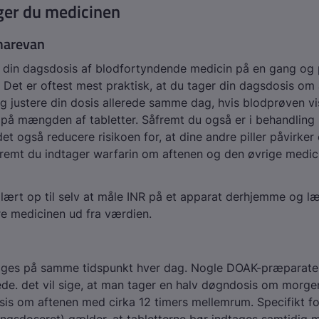
ger du medicinen
marevan
e din dagsdosis af blodfortyndende medicin på en gang o
. Det er oftest mest praktisk, at du tager din dagsdosis om
g justere din dosis allerede samme dag, hvis blodprøven vis
 på mængden af tabletter. Såfremt du også er i behandlin
det også reducere risikoen for, at dine andre piller påvirker
fremt du indtager warfarin om aftenen og den øvrige medi
 lært op til selv at måle INR på et apparat derhjemme og l
ere medicinen ud fra værdien.
ages på samme tidspunkt hver dag. Nogle DOAK-præparater
e. det vil sige, at man tager en halv døgndosis om morge
is om aftenen med cirka 12 timers mellemrum. Specifikt fo