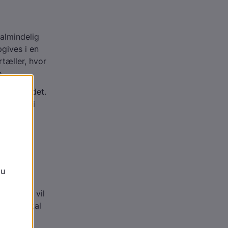
almindelig
pgives i en
rtæller, hvor
.
rmalområdet.
NR-værdi i
en til
ing?
dling. I vil
 Nogle skal