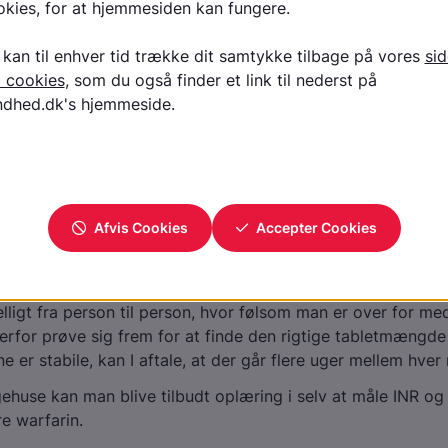
ilfælde vil man gerne have INR til at ligge stabilt mellem 2-
en
blodprop
og ved
hjerteflimmer
.
 sygdomme er det dog nødvendigt, at man fortynder blode
g altså har højere INR-værdier. Det gælder særligt ved nogl
apsygdom
, hvor man har fået indopereret en kunstig hjertekl
 med i dit INR-niveau
for dig at vide, hvad dit INR-niveau skal ligge imellem, så d
u kan benytte et kort eller et skema, hvor du fører INR-væ
 ind. I starten af behandlingen får du taget blodprøver hypp
ge. Mængden af tabletter justeres efter den målte værdi.
elligt fra person til person, hvor følsom man er over for med
for prøve sig frem for at finde den rigtige tabletmængde t
 er stabile, kan I aftale, at der går flere uger mellem hver
ehuse kan man blive tilbudt oplæring i selv at måle INR og
re warfarin.