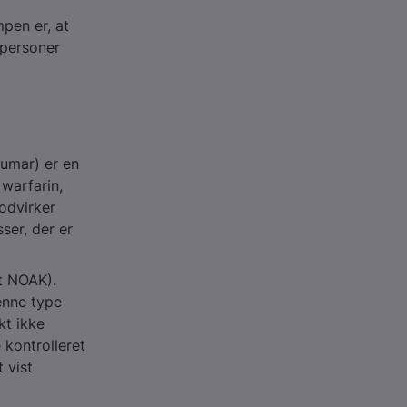
pen er, at
 personer
umar) er en
 warfarin,
odvirker
ser, der er
t NOAK).
enne type
kt ikke
 kontrolleret
 vist