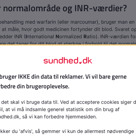
r normalområde og INR-værdier?
 behandling med warfarin (eller marcoumar), bruger man en 
l at måle, hvor godt medicinen fortynder dit blod. Svaret o
edder INR (
I
nternational
N
ormalized
R
atio). INR-værdien fo
e det tager for dit blod at størkne i forhold til det normale
ing skal INR være 0,8-1,2. Det er det, som man kalder no
behandling, forsøger man i de fleste tilfælde at ramme en I
3,0. Jo højere tal, desto mere blodfortyndet er man.
, man prøver at "indstille" en person til, afhænger af årsag
. Det er noget, du aftaler med din læge.
 foregår antikoagulationsbehandl
tæller dig, hvorfor du vil have gavn af antikoagulationsbehan
e om, hvor længe du bør have antikoagulationsbehandling.
nogle måneder, mange resten af livet.