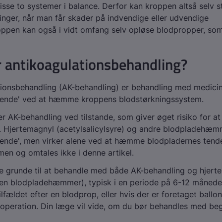
isse to systemer i balance. Derfor kan kroppen altså selv s
inger, når man får skader på indvendige eller udvendige
oppen kan også i vidt omfang selv opløse blodpropper, som 
 antikoagulationsbehandling?
ionsbehandling (AK-behandling) er behandling med medicin
dende' ved at hæmme kroppens blodstørkningssystem.
 AK-behandling ved tilstande, som giver øget risiko for at
. Hjertemagnyl (acetylsalicylsyre) og andre blodpladehæm
ende', men virker alene ved at hæmme blodpladernes tenden
n og omtales ikke i denne artikel.
e grunde til at behandle med både AK-behandling og hjert
den blodpladehæmmer), typisk i en periode på 6-12 månede
ilfældet efter en blodprop, eller hvis der er foretaget ball
 operation. Din læge vil vide, om du bør behandles med be