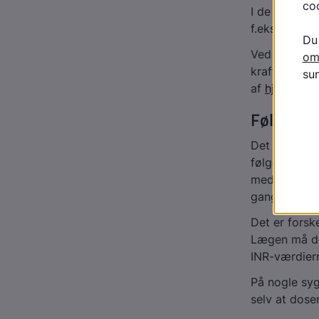
I de fleste t
f.eks. efter 
Ved enkelte
kraftigere o
af
hjertekl
Følg selv
Det er godt 
følge med. D
medicindosis
gange hver u
Det er forsk
Lægen må der
INR-værdierne
På nogle syg
selv at dose