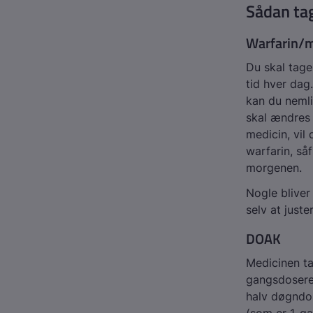
Sådan ta
Warfarin/
Du skal tag
tid hver dag
kan du nemli
skal ændres
medicin, vil 
warfarin, så
morgenen.
Nogle bliver
selv at just
DOAK
Medicinen t
gangsdosered
halv døgndos