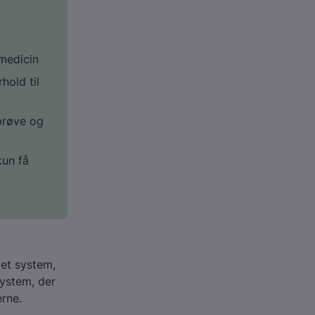
medicin
hold til
prøve og
kun få
get system,
system, der
rne.