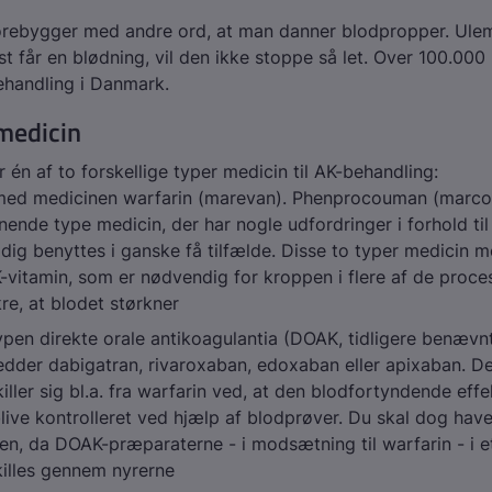
orebygger med andre ord, at man danner blodpropper. Ulem
st får en blødning, vil den ikke stoppe så let. Over 100.000
ehandling i Danmark.
medicin
 én af to forskellige typer medicin til AK-behandling:
med medicinen warfarin (marevan). Phenprocouman (marco
nende type medicin, der har nogle udfordringer i forhold til
ig benyttes i ganske få tilfælde. Disse to typer medicin m
K-vitamin, som er nødvendig for kroppen i flere af de proces
kre, at blodet størkner
ypen direkte orale antikoagulantia (DOAK, tidligere benævn
dder dabigatran, rivaroxaban, edoxaban eller apixaban. D
iller sig bl.a. fra warfarin ved, at den blodfortyndende effe
live kontrolleret ved hjælp af blodprøver. Du skal dog have
en, da DOAK-præparaterne - i modsætning til warfarin - i et
illes gennem nyrerne