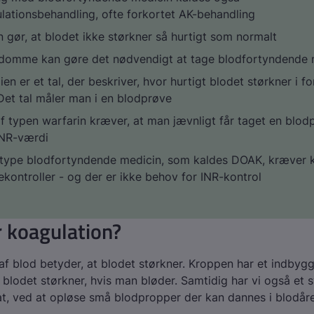
lationsbehandling, ofte forkortet AK-behandling
 gør, at blodet ikke størkner så hurtigt som normalt
gdomme kan gøre det nødvendigt at tage blodfortyndende 
n er et tal, der beskriver, hvor hurtigt blodet størkner i for
Det tal måler man i en blodprøve
f typen warfarin kræver, at man jævnligt får taget en blod
INR-værdi
 type blodfortyndende medicin, som kaldes DOAK, kræver 
kontroller - og der er ikke behov for INR-kontrol
 koagulation?
af blod betyder, at blodet størkner. Kroppen har et indbyg
at blodet størkner, hvis man bløder. Samtidig har vi også et 
t, ved at opløse små blodpropper der kan dannes i blodåre