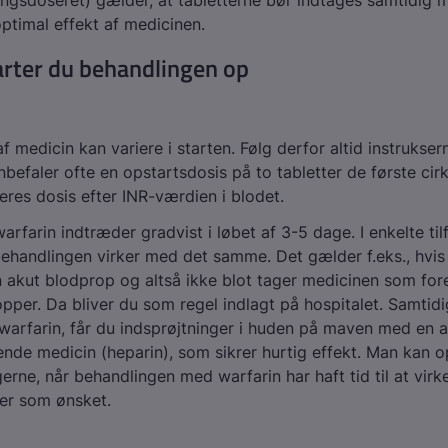
ngsdoseret) gælder, at tabletterne bør indtages samtidig 
optimal effekt af medicinen.
arter du behandlingen op
 medicin kan variere i starten. Følg derfor altid instruksern
befaler ofte en opstartsdosis på to tabletter de første cirk
teres dosis efter INR-værdien i blodet.
warfarin indtræder gradvist i løbet af 3-5 dage. I enkelte ti
ehandlingen virker med det samme. Det gælder f.eks., hvi
 akut blodprop og altså ikke blot tager medicinen som fo
per. Da bliver du som regel indlagt på hospitalet. Samtid
warfarin, får du indsprøjtninger i huden på maven med en 
nde medicin (heparin), som sikrer hurtig effekt. Man kan
gerne, når behandlingen med warfarin har haft tid til at virk
er som ønsket.