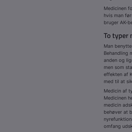
Medicinen f
hvis man før
bruger AK-b
To typer 
Man benytter
Behandling 
anden og lig
men som stad
effekten af 
med til at si
Medicin af t
Medicinen he
medicin adsk
behøver at b
nyrefunktion
omfang udsk