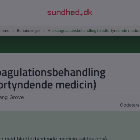
oagulationsbehandling
fortyndende medicin)
vang Grove
Opdatere
ng med blodfortyndende medicin kaldes også