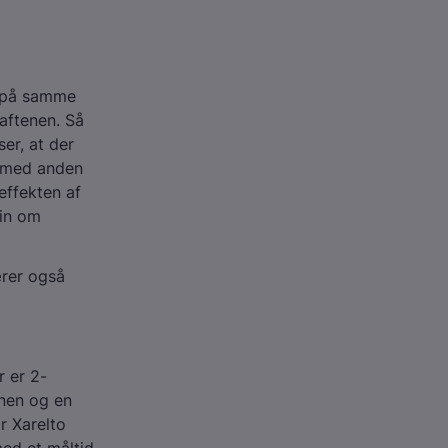
g på samme
 aftenen. Så
er, at der
g med anden
 effekten af
cin om
ærer også
 er 2-
nen og en
r Xarelto