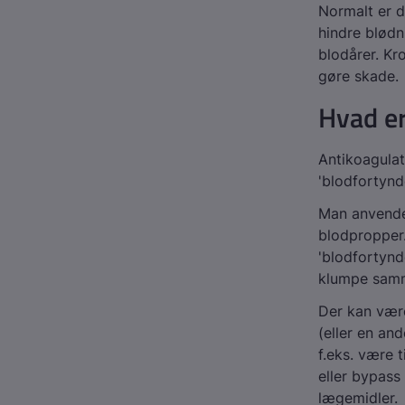
Normalt er d
hindre blødn
blodårer. Kr
gøre skade.
Hvad er
Antikoagulat
'blodfortyn
Man anvender
blodpropper
'blodfortynd
klumpe samme
Der kan vær
(eller en an
f.eks. være t
eller bypass
lægemidler.