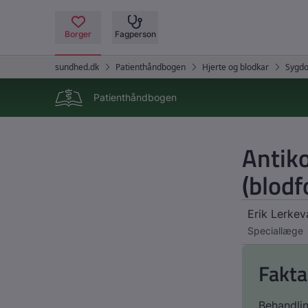
Patienthåndbogen
Antik
(blod
Erik Lerke
Speciallæge
Fakta
Behandli