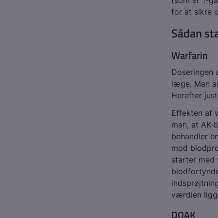
(som er 1-ga
for at sikre 
Sådan st
Warfarin
Doseringen af
læge. Man an
Herefter jus
Effekten af 
man, at AK-b
behandler en
mod blodprop
starter med 
blodfortynde
indsprøjtnin
værdien ligg
DOAK