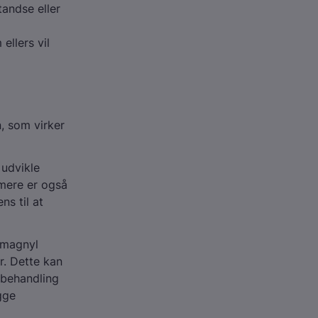
tandse eller
ellers vil
, som virker
 udvikle
mere er også
s til at
emagnyl
r. Dette kan
onbehandling
gge