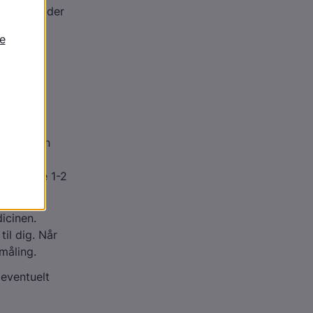
3. Det gælder
t endnu
e typer
ap.
u selv kan
rdier og
igt, ofte 1-2
icinen.
il dig. Når
 måling.
 eventuelt