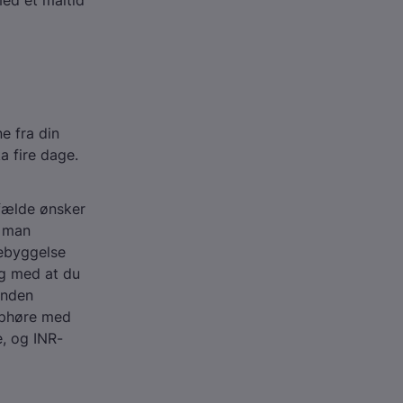
med et måltid
e fra din
a fire dage.
lfælde ønsker
s man
rebyggelse
ig med at du
anden
 ophøre med
e, og INR-