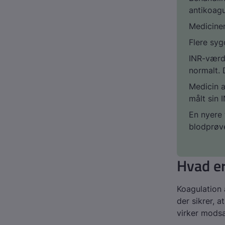
antikoagu
Medicinen
Flere sy
INR-værdie
normalt. 
Medicin a
målt sin 
En nyere
blodprøve
Hvad er
Koagulation 
der sikrer, 
virker modsa