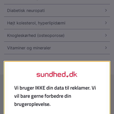
Diabetisk neuropati
Højt kolesterol, hyperlipidæmi
Knogleskørhed (osteoporose)
Vitaminer og mineraler