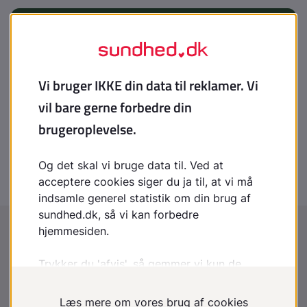
Indhold leveret af
Patienthåndbogen
laegehaandbogen@dadl.dk
Patienthåndbogen
Kristianiagade 12
2100 København Ø
Disclaimer
:
Patienthåndbogen