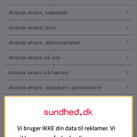
Atopisk eksem, knæhaser
Atopisk eksem, barn
Atopisk eksem, øjenomgivelser
Atopisk eksem på arm
Atopisk eksem på hænder
Atopisk eksem, spædbarn, generaliseret
Hyperpigmentering i pande