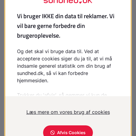
Pemfigoid, nærbillede af blære
Pemfigoid
Pityriasis rosea, primær medallion
Pityriasis rosea, udslæt
Pemfigoid, bulløs
Porfyria cutanea tarda, hænder
Pemfigus, overkrop
Pilonidalcyste
Piercing i øret
Pityriasis alba