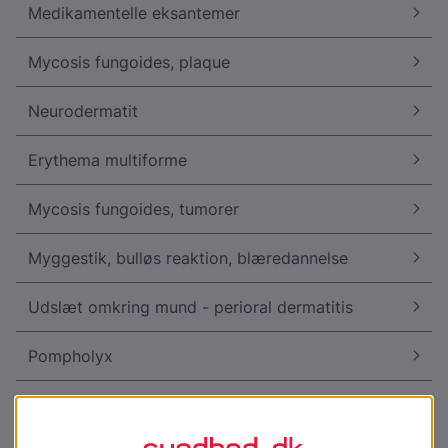
Medikamentelle eksantemer
Mycosis fungoides, plaque
Neurodermatit
Erythema multiforme
Mycosis fungoides, tumorer
Myggestik, bulløs reaktion, blæredannelse
Udslæt omkring mund - perioral dermatitis
Pompholyx
Pustulosis palmoplantaris, fodsålen