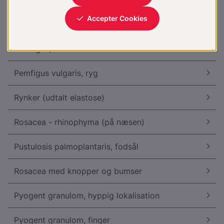
Pemfigus vulgaris, hårbund
Pemfigus, mund
Pemfigus vulgaris, ryg
Rynker (udtalt elastose)
Rosacea - rhinophyma (på næsen)
Pustulosis palmoplantaris, fodsål
Rosacea med knopper og bumser
Pyogent granulom, hyppig lokalisation
Pyogent granulom, finger