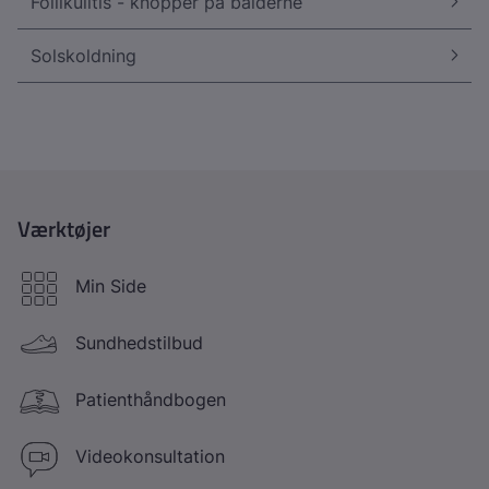
Follikulitis - knopper på balderne
Solskoldning