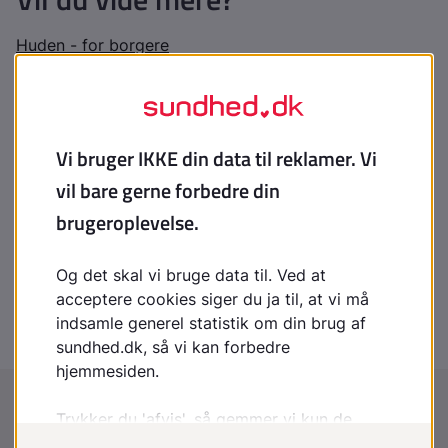
Huden - for borgere
Indhold leveret af
Patienthåndbogen
laegehaandbogen@dadl.dk
Patienthåndbogen
Kristianiagade 12
2100 København Ø
Disclaimer
:
Patienthåndbogen