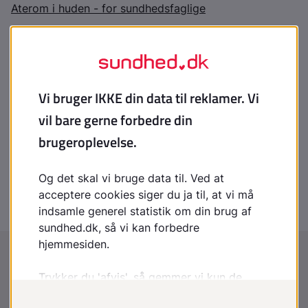
Aterom i huden - for sundhedsfaglige
Indhold leveret af
Patienthåndbogen
laegehaandbogen@dadl.dk
Patienthåndbogen
Kristianiagade 12
2100 København Ø
Disclaimer
:
Patienthåndbogen