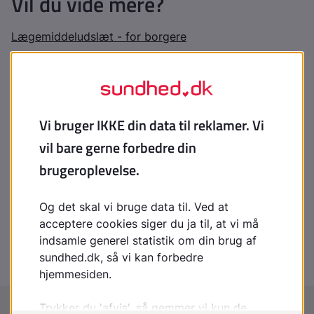
Vil du vide mere?
Lægemiddeludslæt - for borgere
Medikamentelle udslæt - for sundhedsfaglige
Indhold leveret af
Patienthåndbogen
laegehaandbogen@dadl.dk
Patienthåndbogen
Kristianiagade 12
2100 København Ø
Disclaimer
:
Patienthåndbogen