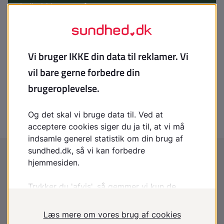
Indhold leveret af
Patienthåndbogen
laegehaandbogen@dadl.dk
Patienthåndbogen
Kristianiagade 12
2100 København Ø
Disclaimer
:
Patienthåndbogen