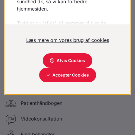
Psoriasisgigt, storetå