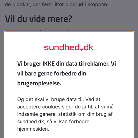
de blodkar, der fører iltet blod ud i kroppen.
Vil du vide mere?
Arterielle bensår eller fodsår - for sundhedsfaglige
Arterielle bensår eller fodsår - for borgere
Indhold leveret af
Patienthåndbogen
laegehaandbogen@dadl.dk
Patienthåndbogen
Kristianiagade 12
2100 København Ø
Disclaimer
:
Patienthåndbogen