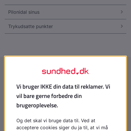
Pilonidal sinus
Trykudsatte punkter