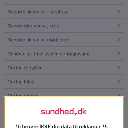
Seborroisk vorte - keratose
Seboroiske vorter, krop
Seborroisk vorte, mørk, stor
Vandvorter (molluscum contagiosum)
Vorter, fodsålen
Vorter, hånd
Vorter, næsen
Vorter, fingre, periunguale