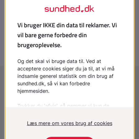
Systemisk sklerodermi
Toksisk epidermal nekrolyse
Tuberøs sklerose