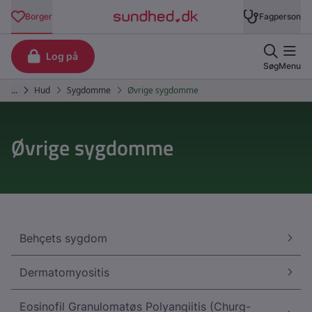
Øvrige sygdomme
Behçets sygdom
Dermatomyositis
Eosinofil Granulomatøs Polyangiitis (Churg-