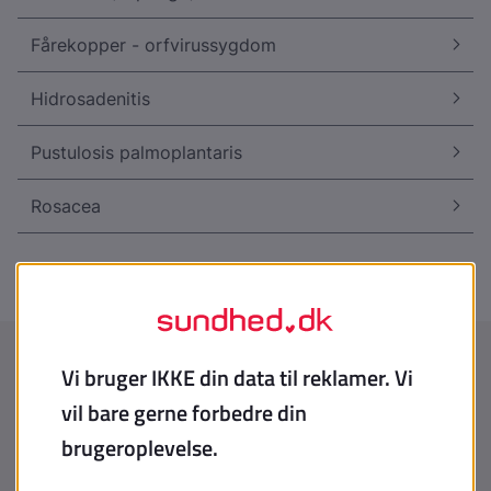
Fårekopper - orfvirussygdom
Hidrosadenitis
Pustulosis palmoplantaris
Rosacea