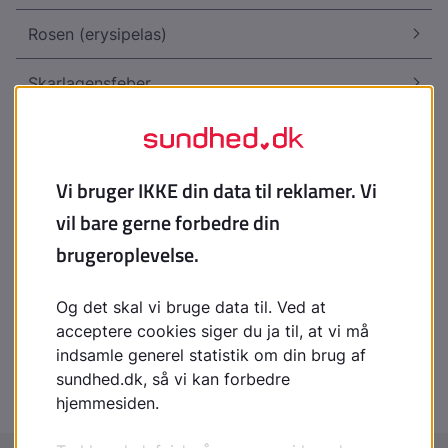
Rosen (erysipelas)
Skarlagensfeber
Svinerosen - erysipeloid
Tredagesfeber
Udslæt, der skyldes mundbind
Udslæt omkring munden (perioral dermatitis)
Varmeknopper