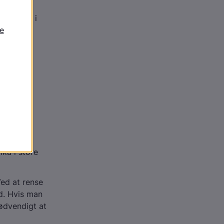
isk lavt
 hurtigt i
g i
 den
ka i store
ed at rense
d. Hvis man
nødvendigt at