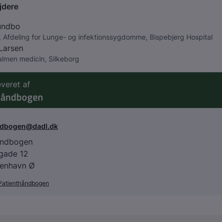
jdere
undbo
 Afdeling for Lunge- og infektionssygdomme, Bispebjerg Hospital
 Larsen
almen medicin, Silkeborg
everet af
håndbogen
ndbogen@dadl.dk
åndbogen
agade 12
enhavn Ø
Patienthåndbogen