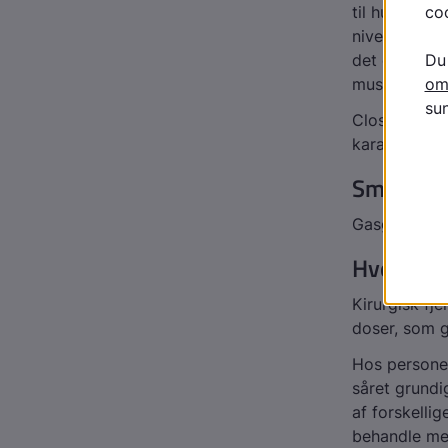
til hud og mu
niveau, hvor
det omkringl
muskulature
Clostridie-b
karakteristi
Smitter 
Gasgangræn 
Hvordan 
Kirurgisk fj
doser, som g
Hos personer
såret grundi
af forskelli
behandle med