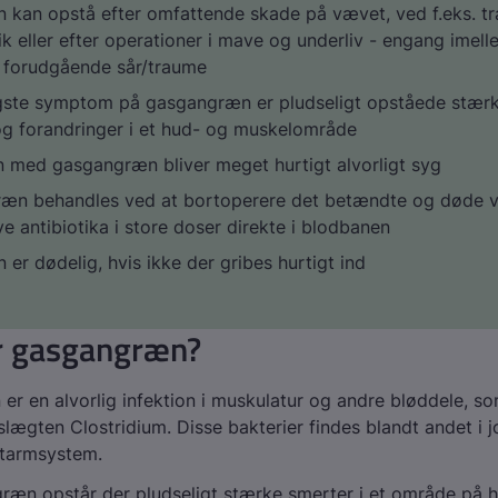
n kan opstå efter omfattende skade på vævet, ved f.eks. tr
ik eller efter operationer i mave og underliv - engang imel
 forudgående sår/traume
igste symptom på gasgangræn er pludseligt opståede stær
og forandringer i et hud- og muskelområde
n med gasgangræn bliver meget hurtigt alvorligt syg
æn behandles ved at bortoperere det betændte og døde 
ve antibiotika i store doser direkte i blodbanen
n er dødelig, hvis ikke der gribes hurtigt ind
r gasgangræn?
r en alvorlig infektion i muskulatur og andre bløddele, s
 slægten
Clostridium
. Disse bakterier findes blandt andet i j
tarmsystem.
ræn opstår der pludseligt stærke smerter i et område på 