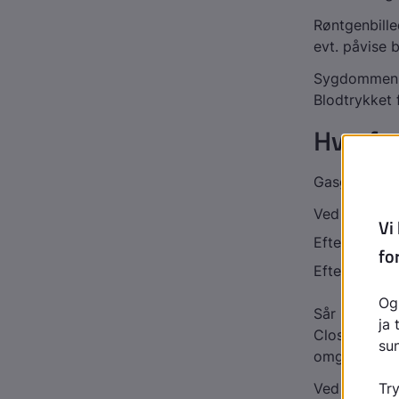
Røntgenbille
evt. påvise b
Sygdommen u
Blodtrykket f
Hvorfo
Gasgangræn 
Ved voldsom
Efter opera
Efter operati
Sår kan bliv
Clostridie-ba
omgivelser.
Ved svære s