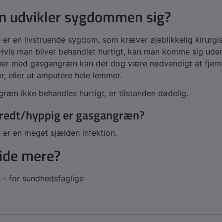
n udvikler sygdommen sig?
r en livstruende sygdom, som kræver øjeblikkelig kirurgi
Hvis man bliver behandlet hurtigt, kan man komme sig ude
ner med gasgangræn kan det dog være nødvendigt at fjern
 eller at amputere hele lemmer.
ræn ikke behandles hurtigt, er tilstanden dødelig.
redt/hyppig er gasgangræn?
er en meget sjælden infektion.
vide mere?
n
- for sundhedsfaglige