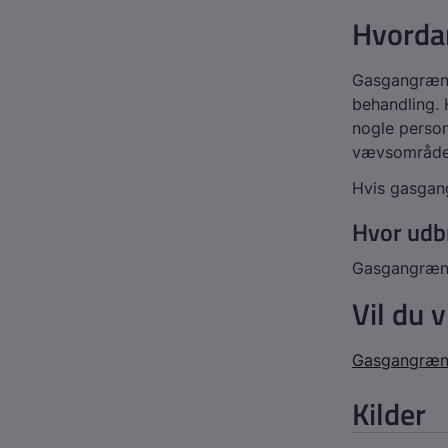
Hvorda
Gasgangræn e
behandling. 
nogle perso
vævsområder,
Hvis gasgang
Hvor udb
Gasgangræn 
Vil du 
Gasgangræ
Kilder