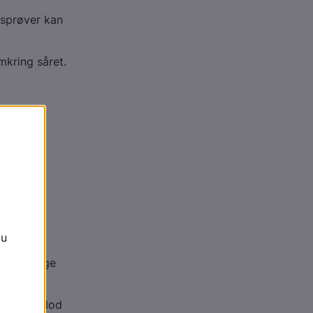
vsprøver kan
kring såret.
v:
kanal.
 iltfattige
ngen af blod