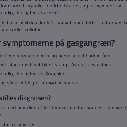
an være blegt eller mørkt misfarvet, og et eventuelt sår k
r blodig, ildelugtende væske.
gle timer udvikles der luft i vævet, som derfor knitrer ved b
man krøller cellofan.
r symptomerne på gasgangræn?
opståede stærke smerter og hævelse i et hudområde
entilstand med lavt blodtryk og påvirket bevidsthed
r blodig, ildelugtende sårvæske
g såret er bleg eller mørk misfarvet
tilles diagnosen?
e med udvikling af luft i vævet (knitrer som cellofan ved b
k.
 stærke smerter.