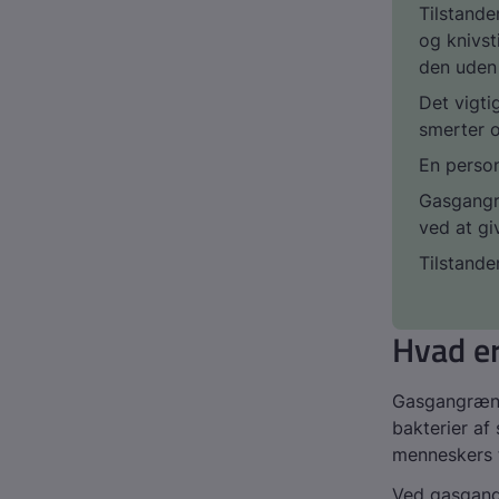
Tilstande
og knivst
den uden
Det vigt
smerter 
En perso
Gasgangr
ved at gi
Tilstande
Hvad e
Gasgangræn e
bakterier af
menneskers 
Ved gasgang