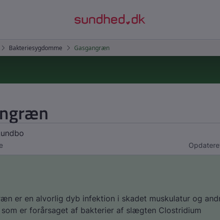
angræn
Lundbo
e
Opdatere
n er en alvorlig dyb infektion i skadet muskulatur og and
 som er forårsaget af bakterier af slægten
Clostridium