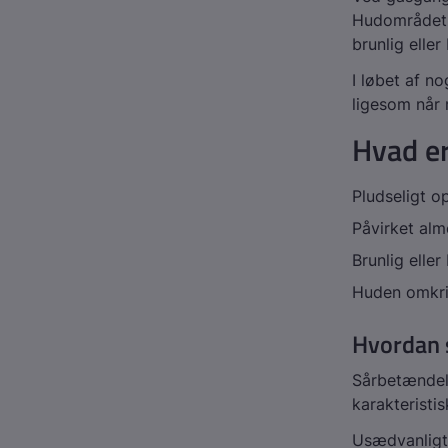
Hudområdet k
brunlig elle
I løbet af no
ligesom når 
Hvad e
Pludseligt 
Påvirket alm
Brunlig elle
Huden omkrin
Hvordan s
Sårbetændels
karakteristis
Usædvanligt