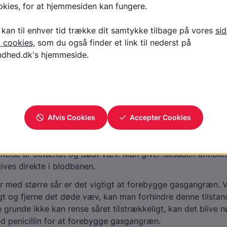
skler påvirkes. Indholdet af ilt i vævet vil da falde til et krit
 clostridie-bakterierne kan vokse. Bakterierne kan sprede sig
iggende væv og føre til vævsdød i de dybe lag af huden o
n.
akterierne udvikler luftblærer, når de vokser. Dette bevirker
ske knitren, når man stryger hånden hen over vævet.
gasgangræn?
smitter ikke.
behandler man gasgangræn?
ernelse af betændt og dødt væv. Man giver desuden antibioti
ives direkte i blodbanen.
 med større sår er det vigtigt at forebygge gasgangræn. V
gt og fjerne det døde væv, kan man forhindre denne tilstan
ge grunde ikke kan rense såret tilstrækkeligt, kan det blive 
 penicillin for at forebygge gasgangræn.