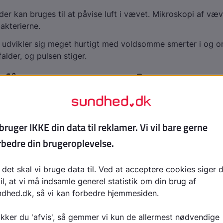
der kan bruges til at påvise luft i vævet. Mikroskopi af væ
akterierne.
dvikler sig meget hurtigt med voldsomme smerter i og om
alder, og pulsen stiger.
r får man gasgangræn?
opstår typisk efter store og dybe skader på kroppens væ
me trafikulykker
tioner i mave-/tarmområdet
oner i underlivet
e forurenet med bakterier fra jorden eller fra ens egen tarm
kterierne er anaerobe, hvilket betyder, at de kun kan vokse i
kader på vævet, hvor blodkarrene beskadiges, kan forsyni