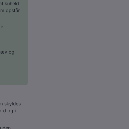
afikuheld
lem opstår
ke
væv og
om skyldes
ord og i
huden.