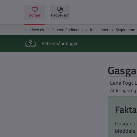
Patienthåndbogen
Gasg
Lene Fogt 
Afdelingslæg
Fakta
Gasgangræ
bløddele,