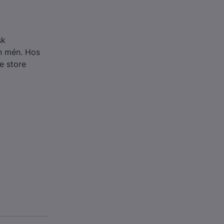
sk
n mén. Hos
e store