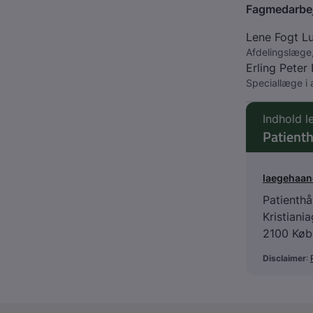
Fagmedarbe
Lene Fogt L
Afdelingslæge,
Erling Peter
Speciallæge i 
Indhold l
Patient
laegehaa
Patienth
Kristiani
2100 Køb
Disclaimer
: