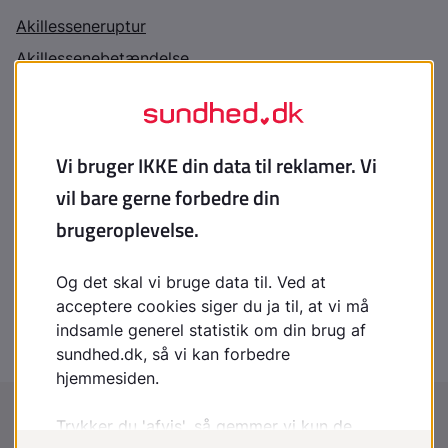
Akillesseneruptur
Akillessenebetændelse
Indhold leveret af
Patienthåndbogen
laegehaandbogen@dadl.dk
Patienthåndbogen
Kristianiagade 12
2100 København Ø
Disclaimer
:
Patienthåndbogen