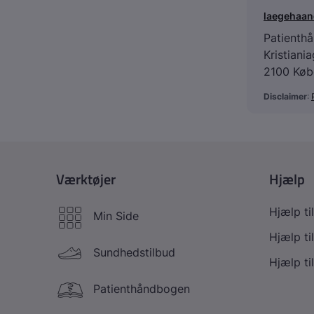
laegehaa
Patienth
Kristiani
2100 Køb
Disclaimer
: