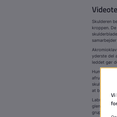
Videot
Skulderen be
kroppen. De 
skulderblade
samarbejder 
Akromioklavi
yderste del 
leddet gør d
Humeroskapul
afrundede de
skulderblade
at bevæge a
Labrum er d
glenoid. Den
gruppe på fi