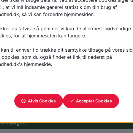
-musklerne stabiliserer skulderleddet og hjælper til med rot
nde strukturer kaldet bursa befinder sig også i skulderen. 
t glidemiddel, som nedsætter gnidningsmodstanden mellem 
ele i leddet. Tilsammen danner alle disse strukturer krop
vide mere?
e
ter
kader
nebetændelse
everet af
håndbogen