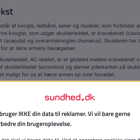
ekst
står af knogle, ledbånd, sener og muskler, som forbinder
tre knogler, som udgør skulderleddet, er kravebenet (clavic
t (scapula) og overarmsknoglen (humerus). Skulderen har 
for at sikre armens bevægelser.
kularleddet, AC-leddet, er et glideled mellem kravebenet 
af skulderbladet (acromion) og danner yderkanten på skuld
et muligt for os at hæve armen op over hovedet.
ærleddet, eller skulderleddet, er et kugleled. Kuglen er de
l af overarmsknoglen, og ledskålen er den skålformede del
t, kaldet glenoidal hulen, hvor kuglen passer ind. Leddet gø
rmen i cirkulære bevægelser, både fremad og ud fra kropp
en brusk, som virker som stødpude mellem humerus-hoved
ne brusk hjælper med til at stabilisere leddet. Rotator-cuff
re muskler, som holder overarmsknoglen på plads mod skul