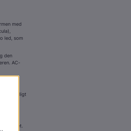
 armen med
ula),
to led, som
og den
eren. AC-
n øvre,
 af
r det muligt
en.
et og
en er en
derbladet.