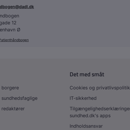
ndbogen@dadl.dk
åndbogen
agade 12
enhavn Ø
Patienthåndbogen