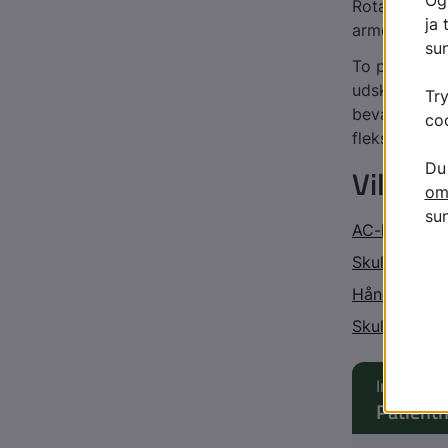
Rotator-cuff
armen.
To poseligne
udskiller e
bevægelige d
fleksible led.
Vil du 
AC-led skad
Skuldersmer
Håndbold, s
Skulder, se
Indhold l
Patient