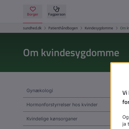
Om kvindesygdomme
Gynækologi
Hormonforstyrrelser hos kvinder
Kvindelige kønsorganer