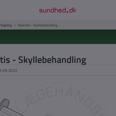
tis - Skyllebehandling
9.08.2023