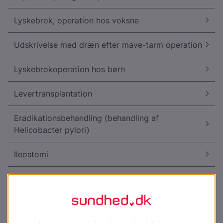
Lyskebrok, operation hos voksne
Udskrivelse med dræn efter mave-tarm operation
Lyskebrokoperation hos børn
Levertransplantation
Eradikationsbehandling (behandling af
Helicobacter pylori)
Ileostomi
Probiotika
Stomi