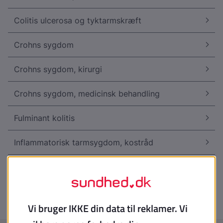
Colitis ulcerosa og tyktarmskræft
Crohns sygdom
Crohns sygdom, kirurgi
Crohns sygdom, medicinsk behandling
Fulminant kolitis
Inflammatorisk tarmsygdom, kostråd
Inflammatorisk tarmsygdom og graviditet