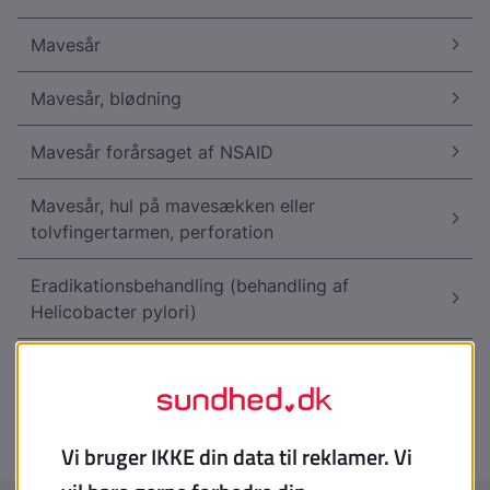
Mavesår
Mavesår, blødning
Mavesår forårsaget af NSAID
Mavesår, hul på mavesækken eller
tolvfingertarmen, perforation
Eradikationsbehandling (behandling af
Helicobacter pylori)
Pylorusstenose