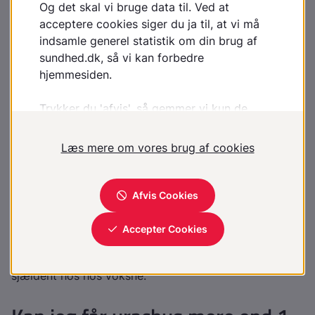
operation.
Hvordan udvikler sygdommen
sig?
Kronisk tilstand.
Er urachus farligt?
Nej.
Hvor udbredt/hyppig er urachus?
Under 1 % hos spædbørn. Urachus ses hyppigst hos
spædbørn, men også hos ældre børn og kun meget
sjældent hos hos voksne.