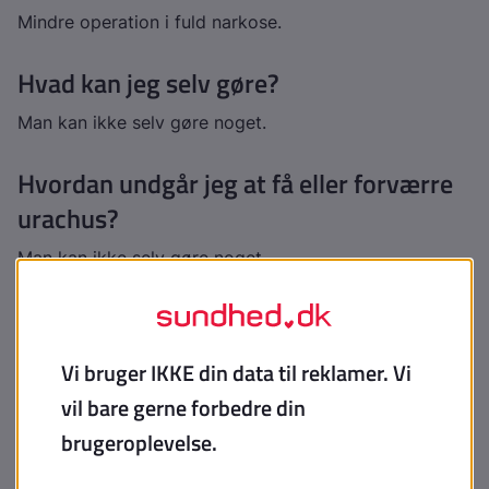
Mindre operation i fuld narkose.
Hvad kan jeg selv gøre?
Man kan ikke selv gøre noget.
Hvordan undgår jeg at få eller forværre
urachus?
Man kan ikke selv gøre noget.
Hvornår skal jeg søge hjælp?
Ved vedvarende symptomer som beskrevet ovenfor.
Hvornår behandler man urachus ?
Urachus behandles som en planlagt operation. Er
urachus diagnosticeret tilbydes altid planlagt