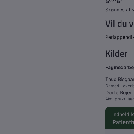
Skønnes at 
Vil du 
Periappendik
Kilder
Fagmedarbe
Thue Bisgaa
Dr.med., overl
Dorte Bojer
Alm. prakt. læ
Indhold l
Patient