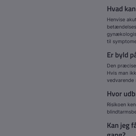
Hvad kan
Henvise akut
betændelsest
gynækologis
til symptome
Er byld p
Den præcise 
Hvis man ikk
vedvarende 
Hvor udb
Risikoen ken
blindtarmsbe
Kan jeg f
gang?