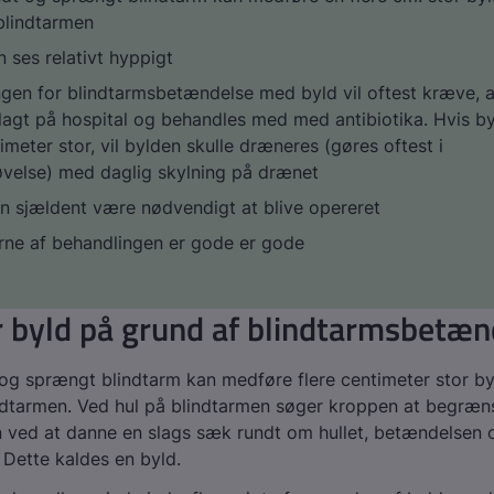
blindtarmen
n ses relativt hyppigt
gen for blindtarmsbetændelse med byld vil oftest kræve, 
dlagt på hospital og behandles med med antibiotika. Hvis b
timeter stor, vil bylden skulle dræneres (gøres oftest i
øvelse) med daglig skylning på drænet
un sjældent være nødvendigt at blive opereret
rne af behandlingen er gode er gode
 byld på grund af blindtarmsbetæn
g sprængt blindtarm kan medføre flere centimeter stor by
ndtarmen. Ved hul på blindtarmen søger kroppen at begræn
 ved at danne en slags sæk rundt om hullet, betændelsen 
 Dette kaldes en byld.