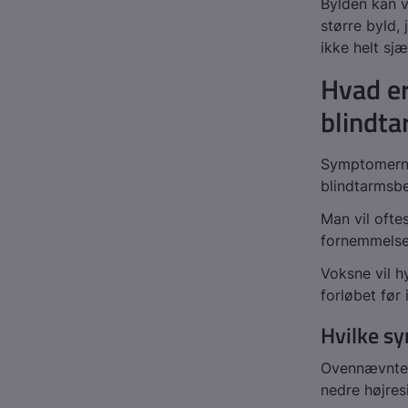
Bylden kan v
større byld,
ikke helt s
Hvad e
blindt
Symptomerne
blindtarmsbe
Man vil ofte
fornemmelse 
Voksne vil 
forløbet før
Hvilke s
Ovennævnte 
nedre højres