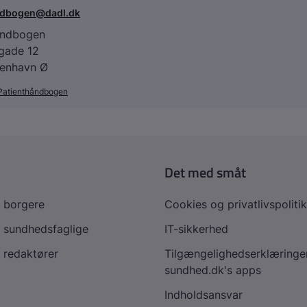
ndbogen@dadl.dk
åndbogen
agade 12
enhavn Ø
Patienthåndbogen