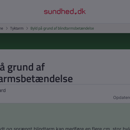
å grund af
tarmsbetændelse
ard
Opdatere
t og sprængt blindtarm kan medføre en flere cm. stor byl