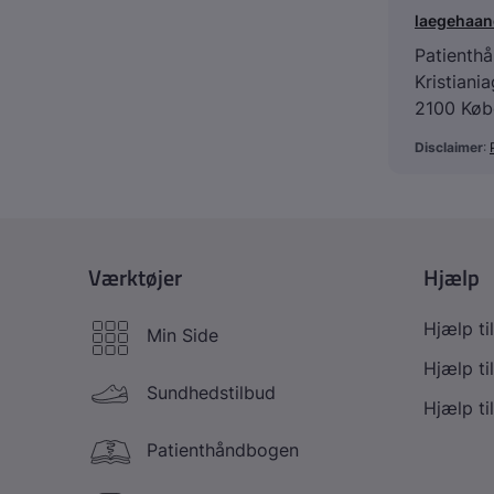
laegehaa
Patienth
Kristiani
2100 Køb
Disclaimer
: