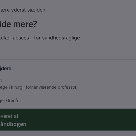
være yderst sjælden.
vide mere?
ulær absces - for sundhedsfaglige
jdere
rd
æge i kirurgi, forhenværende professor,
ge, Grenå
everet af
håndbogen