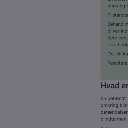
omkring 
Tilstande
Behandlin
bliver in
flere cen
lokalbed
Det vil k
Resultate
Hvad er
En betændt o
omkring bli
betændelsen
blindtarmen.