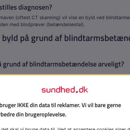
tilles diagnosen?
maven (oftest CT skanning) vil vise en byld ved blindtarm
anden med blodprøver (betændelsestal).
 byld på grund af blindtarmsbetæn
å grund af blindtarmsbetændelse arveligt?
behandler man byld ved ikke-opereret
msbetændelse?
ste patienter kan behandles under indlæggelse med antibio
 hud og bugvæg ind til bylden. Det anlægges i lokalbedøv
dagligt på drænet for at skylle rent for pus. Der tages blod