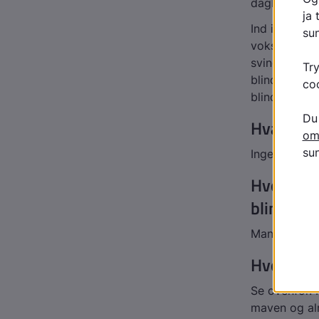
dagligt for 
Ind imellem 
vokse sig st
svinde bort 
blindtarmsbe
blindtarmsbe
Hvad kan 
Ingenting.
Hvordan u
blindtar
Man kan ikke
Hvornår s
Se ovenfor.
maven og al