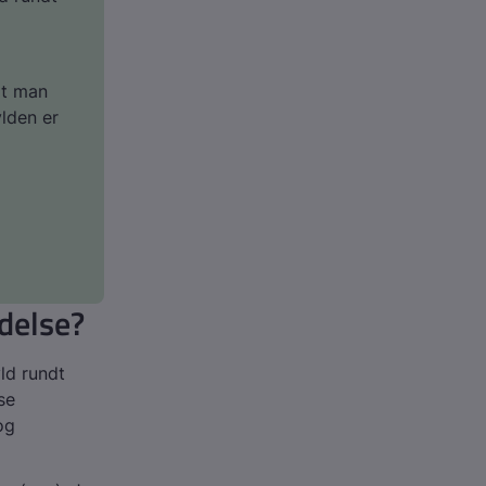
at man
ylden er
delse?
ld rundt
se
og