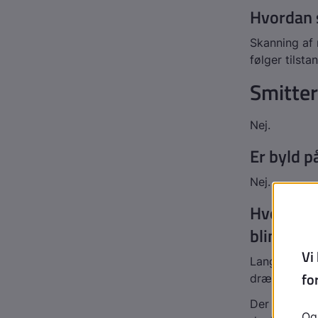
Hvordan s
Skanning af 
følger tilst
Smitter
Nej.
Er byld p
Nej.
Hvordan 
blindtar
Langt de fle
dræn gennem
Der skylles 