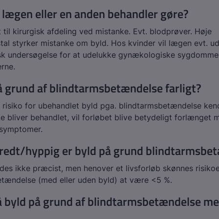
 lægen eller en anden behandler gøre?
 til kirurgisk afdeling ved mistanke. Evt. blodprøver. Høje
al styrker mistanke om byld. Hos kvinder vil lægen evt. u
k undersøgelse for at udelukke gynækologiske sygdomme
rne.
å grund af blindtarmsbetændelse farligt?
risiko for ubehandlet byld pga. blindtarmsbetændelse kend
e bliver behandlet, vil forløbet blive betydeligt forlænget m
symptomer.
redt/hyppig er byld på grund blindtarmsbe
des ikke præcist, men henover et livsforløb skønnes risikoe
tændelse (med eller uden byld) at være <5 %.
å byld på grund af blindtarmsbetændelse me