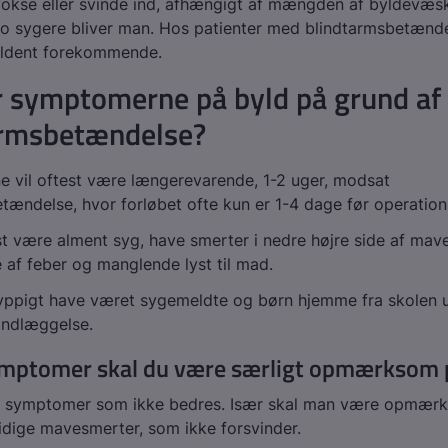
okse eller svinde ind, afhængigt af mængden af byldevæsk
 jo sygere bliver man. Hos patienter med blindtarmsbetænde
jældent forekommende.
r symptomerne på byld på grund af
armsbetændelse?
 vil oftest være længerevarende, 1-2 uger, modsat
tændelse, hvor forløbet ofte kun er 1-4 dage før operation
st være alment syg, have smerter i nedre højre side af mav
af feber og manglende lyst til mad.
hyppigt have været sygemeldte og børn hjemme fra skolen 
 indlæggelse.
ymptomer skal du være særligt opmærksom 
symptomer som ikke bedres. Især skal man være opmær
idige mavesmerter, som ikke forsvinder.