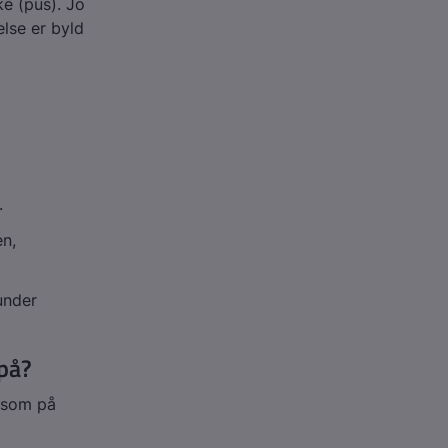
e (pus). Jo
lse er byld
.
en,
under
på?
ksom på