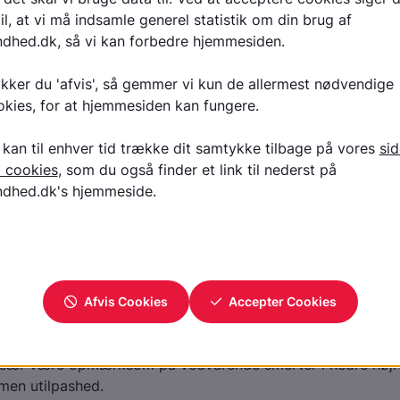
at måle, at betændelsen aftager.
kan man under det akutte forløb få gentagne bylder, og nog
ore på trods af tidligere drænage. Efter behandlingen vil b
hos stort set alle patienter. Man vil kun meget sjældent ige
tændelse, og risikoen for igen at få byld på grund af
tændelse er meget lille.
jeg selv gøre?
ndgår jeg at få eller forværre byld pga ikk
msbetændelse?
 gøre noget selv.
kal jeg søge hjælp?
 Især være opmærksom på vedvarende smerter i nedre højre
men utilpashed.