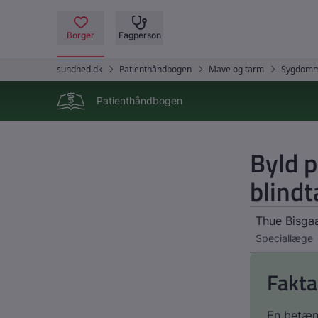
Patienthåndbogen
Byld p
blind
Thue Bisga
Speciallæge
Fakta
En betænd