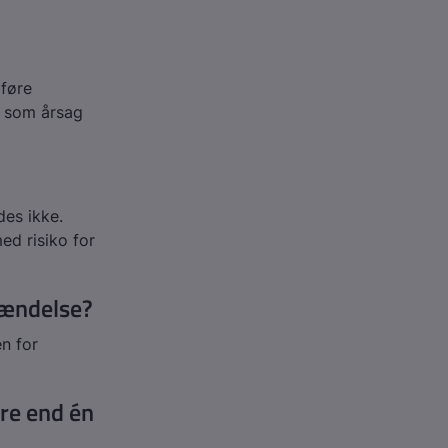
dføre
 som årsag
es ikke.
ed risiko for
tændelse?
n for
re end én