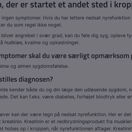
 der er startet et andet sted i kro
r ingen symptomer. Hvis du har lettere nedsat nyrefunktion 
er du som regel ikke noget.
 bliver angrebet i svær grad, kan du føle dig syg, opleve ty
å hudkløe, kvalme og opkastninger.
ymptomer skal du være særligt opmærksom 
alme og almen sygdomsfølelse.
tilles diagnosen?
fælde kender både du og din læge den udløsende sygdom, n
kede. Det kan f.eks. være diabetes, forhøjet blodtryk eller 
røver kan der være tegn på nedsat nyrefunktion. Her er det 
t kreatinin. Kreatinin er et nedbrydningsprodukt fra muskle
et hobes op i kroppen, når nyrefunktionen aftager. Kreatinin 