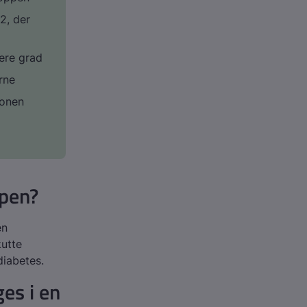
2, der
tere grad
rne
sonen
ppen?
en
kutte
iabetes.
es i en