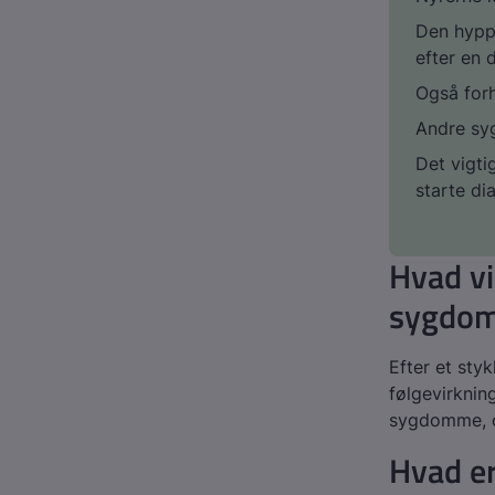
Den hyppi
efter en 
Også forh
Andre sy
Det vigt
starte di
Hvad vi
sygdom,
Efter et sty
følgevirknin
sygdomme, o
Hvad er