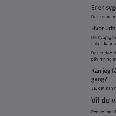
Er en syg
Det kommer 
Hvor udb
De hyppigste
f.eks. diabet
Det er dog 
påvirkning a
Kan jeg 
gang?
Ja, det kan 
Vil du 
Renale manif