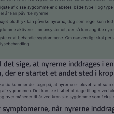
gste af disse sygdomme er diabetes, både type 1 og type 
del år kan påvirke nyrerne
øjet blodtryk kan påvirke nyrerne, dog som regel kun i let
gdomme aktiverer immunsystemet, der så kan angribe nyre
igste er at behandle sygdommene. Om nødvendigt skal per
alysebehandling
l det sige, at nyrerne inddrages i en
 der er startet et andet sted i kro
kke tid kommer der tegn på, at nyrerne er blevet ramt som 
g af sygdommen. Det kan ske i løbet af dage til uger ved a
g over måneder til år ved kroniske sygdomme som f.eks. d
 symptomerne, når nyrerne inddrag