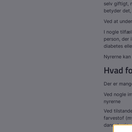
selv giftigt,
betyder det,
Ved at under
I nogle tilfæ
person, der i
diabetes elle
Nyrerne kan
Hvad fo
Der er mange
Ved nogle i
nyrerne
Ved tilstan
farvestof (m
dannet urin