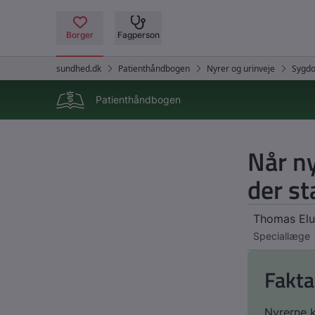
Patienthåndbogen
Når n
der st
Thomas Elu
Speciallæge
Fakta
Nyrerne k