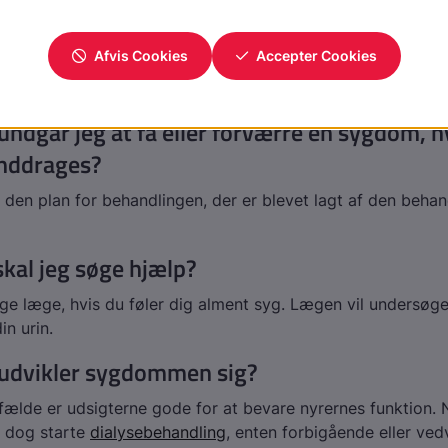
rskellige typer blodtryksnedsættende medicin.
jeg selv gøre?
helt an på den udløsende sygdom, der påvirker nyrerne.
ndgår jeg at få eller forværre en sygdom, h
inddrages?
 den plan for behandlingen, der er blevet lagt af den beha
kal jeg søge hjælp?
e læge, hvis du føler dig alment syg. Lægen vil undersøg
in urin.
udvikler sygdommen sig?
tilfælde er udsigterne gode for at bevare nyrernes funktion. 
å dog starte
dialysebehandling
, enten forbigående eller ved