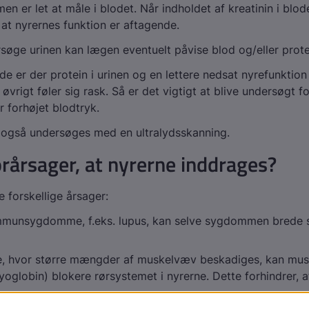
 men er let at måle i blodet. Når indholdet af kreatinin i blode
 at nyrernes funktion er aftagende.
søge urinen kan lægen eventuelt påvise blod og/eller prote
lde er der protein i urinen og en lettere nedsat nyrefunktio
 øvrigt føler sig rask. Så er det vigtigt at blive undersøgt f
r forhøjet blodtryk.
 også undersøges med en ultralydsskanning.
rårsager, at nyrerne inddrages?
 forskellige årsager:
mmunsygdomme, f.eks. lupus, kan selve sygdommen brede si
de, hvor større mængder af muskelvæv beskadiges, kan mus
yoglobin) blokere rørsystemet i nyrerne. Dette forhindrer, a