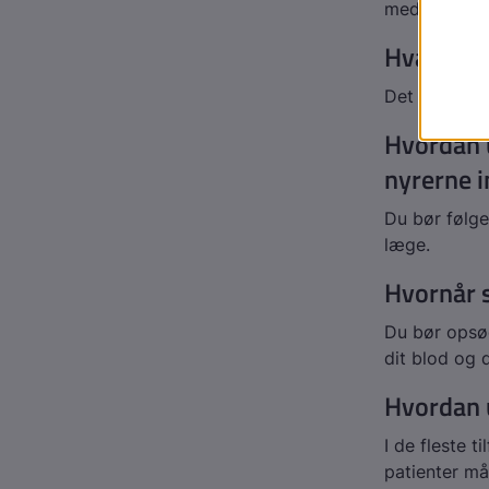
med flere fo
Hvad kan 
Det kommer 
Hvordan u
nyrerne 
Du bør følge
læge.
Hvornår s
Du bør opsøg
dit blod og d
Hvordan 
I de fleste 
patienter m