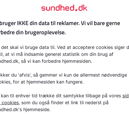
 kan der komme ændringer i strukturen i nyrerne
gt, svært forhøjet blodtryk mindskes tilførslen af blod til n
forkalkning, og nyrerne bliver langsomt omdannet til arvæ
veligt, at nyrerne inddrages i sygdomme, der
der i kroppen?
ikke tale om arvelige sygdomme.
n behandler man en sygdom, hvor 
ges?
 retter sig mod den sygdom, der er årsagen til påvirkninge
eks. være immundæmpende medicin ved bindevævssygdom
elig kontrol af blodsukkeret ved diabetes. Dette hjælper til
gdomsprocessen i nyrerne.
tte nyrerne er det meget vigtigt at behandle et forhøjet blo