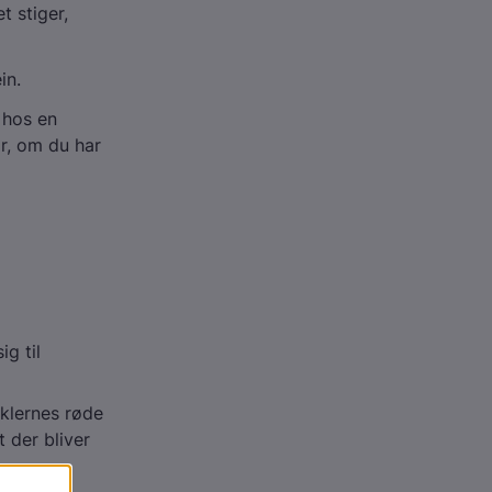
t stiger,
in.
n hos en
or, om du har
g til
klernes røde
t der bliver