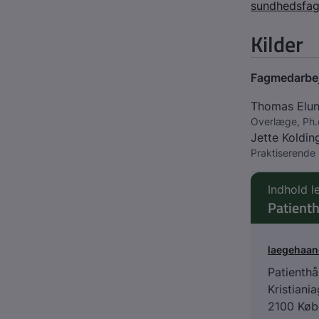
sundhedsfag
Kilder
Fagmedarbe
Thomas Elu
Overlæge, Ph.d
Jette Koldin
Praktiserende 
Indhold l
Patient
laegehaa
Patienth
Kristiani
2100 Køb