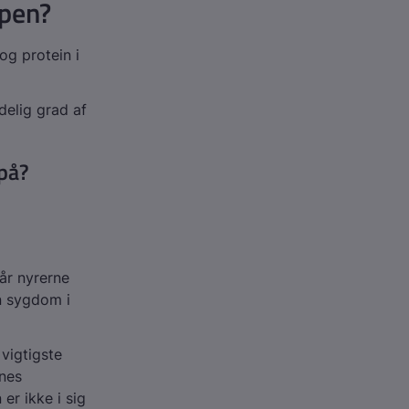
ppen?
og protein i
delig grad af
på?
år nyrerne
en sygdom i
vigtigste
rnes
er ikke i sig