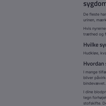
sygdom,
De fleste ha
urinen, mærk
Hvis nyrerne
træthed og f
Hvilke s
Hudkløe, kv
Hvordan s
I mange til
bliver påvir
bindevævet.
I dine blodp
tegn forhøje
stofskifte. D