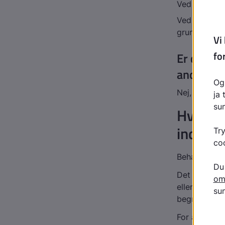
Ved diabetes
Ved langvari
grund af åre
Er det ar
andre ste
Nej, der er 
Hvorda
inddra
Behandlingen
Det kan f.
eller omhygg
begrænse sy
For at besky