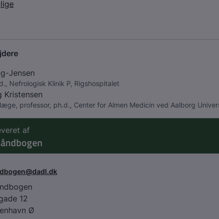
lige
jdere
ng-Jensen
., Nefrologisk Klinik P, Rigshospitalet
g Kristensen
læge, professor, ph.d., Center for Almen Medicin ved Aalborg Univers
everet af
håndbogen
ndbogen@dadl.dk
åndbogen
agade 12
enhavn Ø