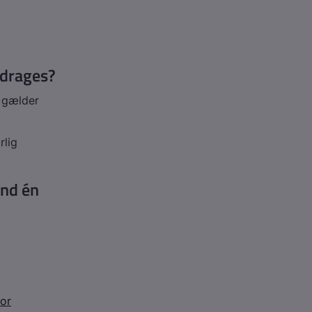
ddrages?
 gælder
rlig
end én
for