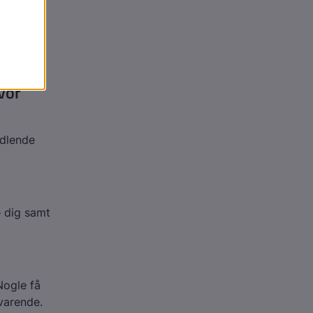
vor
ndlende
e dig samt
Nogle få
varende.