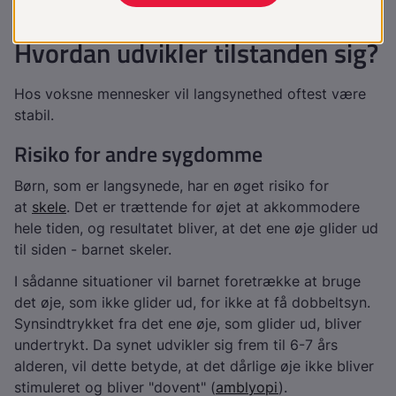
kontrastsyn.
Hvordan udvikler tilstanden sig?
Hos voksne mennesker vil langsynethed oftest være
stabil.
Risiko for andre sygdomme
Børn, som er langsynede, har en øget risiko for
at
skele
. Det er trættende for øjet at akkommodere
hele tiden, og resultatet bliver, at det ene øje glider ud
til siden - barnet skeler.
I sådanne situationer vil barnet foretrække at bruge
det øje, som ikke glider ud, for ikke at få dobbeltsyn.
Synsindtrykket fra det ene øje, som glider ud, bliver
undertrykt. Da synet udvikler sig frem til 6-7 års
alderen, vil dette betyde, at det dårlige øje ikke bliver
stimuleret og bliver "dovent" (
amblyopi
).