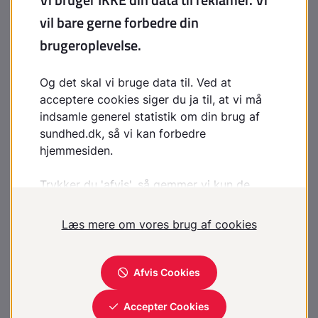
Der er muligvis en arvelig komponent i udvikling af
svær langsynethed.
Hvilken behandling er der?
Der tilpasses briller, kontaktlinser.
Ved operation for
grå stær
vil man kunne tilpasse den
nye kunstige linse, så den også korrigerer for en
langsynethed.
Operation?
Det har gennem en del år været muligt at operere for
brydningsfejl i øjet. De metoder, man anvender ved
operationen, bliver stadig bedre, og i dag anvendes
laserteknologi.
Operation med laser kan dog ikke anbefales ved
langsynethed. Det skyldes, at dette medfører risiko for
bivirkninger i form af sløret syn, blænding og nedsat