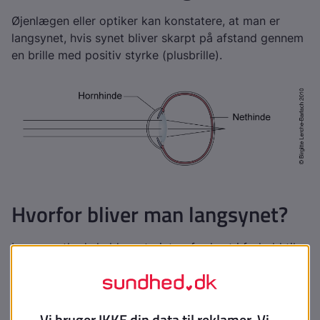
Øjenlægen eller optiker kan konstatere, at man er
langsynet, hvis synet bliver skarpt på afstand gennem
en brille med positiv styrke (plusbrille).
Hvorfor bliver man langsynet?
Langsynethed skyldes, at øjet er for kort i forhold til
den optiske styrke.
Er langsynethed arveligt?