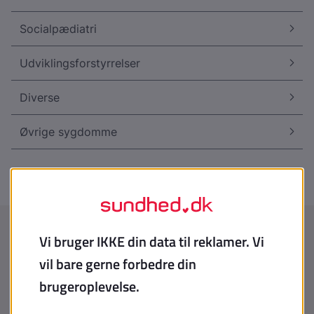
Socialpædiatri
Udviklingsforstyrrelser
Diverse
Øvrige sygdomme