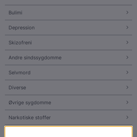
Bulimi
Depression
Skizofreni
Andre sindssygdomme
Selvmord
Diverse
Øvrige sygdomme
Narkotiske stoffer
Lægemidler