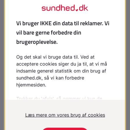
Hvis du bruger medicin, samtidigt med at du drikker
alkohol, påvirker det ikke den promille, der kan måles.
Enkelte har nedsat evne til at
omsætte alkohol
I leveren omdannes alkohol først til acetaldehyd, som
derefter bliver omdannet til eddikesyre.
Nogle mennesker mangler evnen til den sidste del af
processen. Hos disse personer øges koncentrationen
af acetaldehyd i stedet for at blive omdannet til
eddikesyre, hvilket føles meget ubehageligt. Det
skyldes en genmutation, som er almindelig i dele af
Asien, men som også forekommer andre steder i
verden. Mutationen er ikke hyppigere i Grønland end i
Danmark.
Lovbestemmelser for trafikken