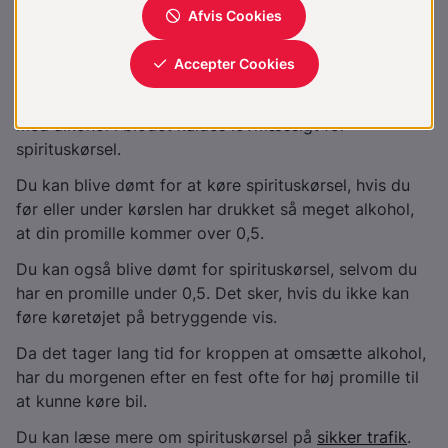
I 2005 blev straffen for spirituskørsel væsentligt
strengere end tidligere.
Begrebet "promillekørsel" er udgået af loven. Al kørsel
med alkohol i blodet kaldes lovmæssigt for
spirituskørsel.
Du kan blive dømt for at køre spirituskørsel, hvis du
før eller under kørslen har drukket så meget alkohol,
at din promille kommer over 0,5.
Du kan også blive dømt for spirituskørsel, selvom du
har en promille under 0,5. Det sker, hvis du ikke kan
føre køretøjet på betryggende vis.
Da det tager lang tid for kroppen at omsætte alkohol,
har du morgenen efter en fest ofte for høj promille til
at kunne køre bil.
Du kan læse mere om spirituskørsel på
sikker trafik
.