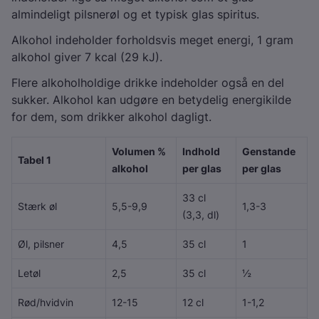
almindeligt pilsnerøl og et typisk glas spiritus.
Alkohol indeholder forholdsvis meget energi, 1 gram
alkohol giver 7 kcal (29 kJ).
Flere alkoholholdige drikke indeholder også en del
sukker. Alkohol kan udgøre en betydelig energikilde
for dem, som drikker alkohol dagligt.
Volumen %
Indhold
Genstande
Tabel 1
alkohol
per glas
per glas
33 cl
Stærk øl
5,5-9,9
1,3-3
(3,3, dl)
Øl, pilsner
4,5
35 cl
1
Letøl
2,5
35 cl
½
Rød/hvidvin
12-15
12 cl
1-1,2