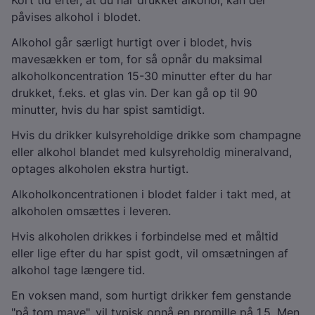
Kort tid efter, at du har drukket alkohol, kan der
påvises alkohol i blodet.
Alkohol går særligt hurtigt over i blodet, hvis
mavesækken er tom, for så opnår du maksimal
alkoholkoncentration 15-30 minutter efter du har
drukket, f.eks. et glas vin. Der kan gå op til 90
minutter, hvis du har spist samtidigt.
Hvis du drikker kulsyreholdige drikke som champagne
eller alkohol blandet med kulsyreholdig mineralvand,
optages alkoholen ekstra hurtigt.
Alkoholkoncentrationen i blodet falder i takt med, at
alkoholen omsættes i leveren.
Hvis alkoholen drikkes i forbindelse med et måltid
eller lige efter du har spist godt, vil omsætningen af
alkohol tage længere tid.
En voksen mand, som hurtigt drikker fem genstande
"på tom mave", vil typisk opnå en promille på 1,5. Men