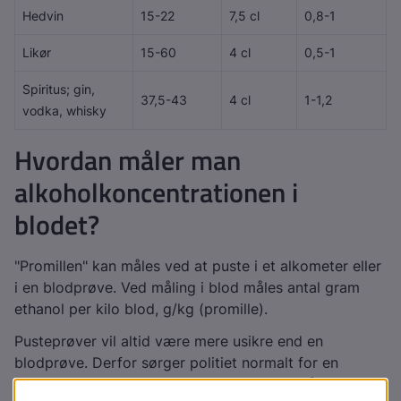
Hedvin
15-22
7,5 cl
0,8-1
Likør
15-60
4 cl
0,5-1
Spiritus; gin,
37,5-43
4 cl
1-1,2
vodka, whisky
Hvordan måler man
alkoholkoncentrationen i
blodet?
"Promillen" kan måles ved at puste i et alkometer eller
i en blodprøve. Ved måling i blod måles antal gram
ethanol per kilo blod, g/kg (promille).
Pusteprøver vil altid være mere usikre end en
blodprøve. Derfor sørger politiet normalt for en
blodprøve i sager, som kan føre til retslig påtale.