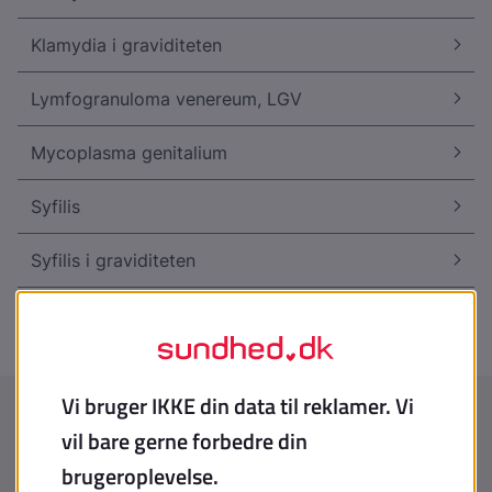
Klamydia i graviditeten
Lymfogranuloma venereum, LGV
Mycoplasma genitalium
Syfilis
Syfilis i graviditeten