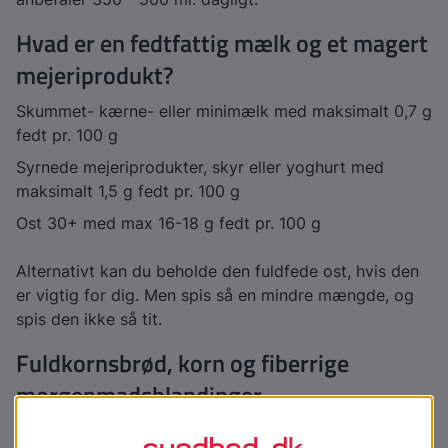
Hvad er en fedtfattig mælk og et magert
mejeriprodukt?
Skummet- kærne- eller minimælk med maksimalt 0,7 g
fedt pr. 100 g
Syrnede mejeriprodukter, skyr eller yoghurt med
maksimalt 1,5 g fedt pr. 100 g
Ost 30+ med max 16-18 g fedt pr. 100 g
Alternativt kan du beholde den fuldfede ost, hvis den
er vigtig for dig. Men spis så en mindre mængde, og
spis den ikke så tit.
Fuldkornsbrød, korn og fiberrige
morgenmadsblandinger
De officielle Kostråd anbefaler 90 g fuldkorn dagligt.