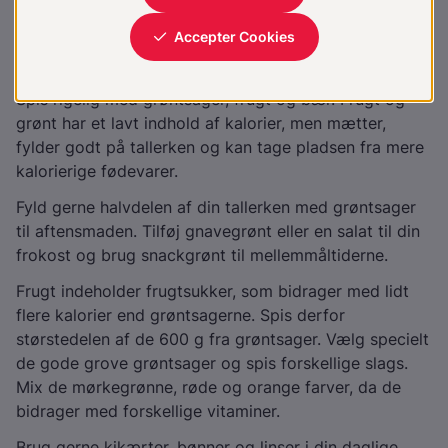
Frugt, grøntsager og bælgfrugter
De officielle Kostråd anbefaler 600 g frugt, bær og
grønt samt 100 g tilberedte bælgfrugter dagligt.
Spis rigelig med grøntsager, frugt og bær. Frugt og
grønt har et lavt indhold af kalorier, men mætter,
fylder godt på tallerken og kan tage pladsen fra mere
kalorierige fødevarer.
Fyld gerne halvdelen af din tallerken med grøntsager
til aftensmaden. Tilføj gnavegrønt eller en salat til din
frokost og brug snackgrønt til mellemmåltiderne.
Frugt indeholder frugtsukker, som bidrager med lidt
flere kalorier end grøntsagerne. Spis derfor
størstedelen af de 600 g fra grøntsager. Vælg specielt
de gode grove grøntsager og spis forskellige slags.
Mix de mørkegrønne, røde og orange farver, da de
bidrager med forskellige vitaminer.
Brug gerne kikærter, bønner og linser i din daglige