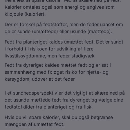
nemmest at spare kalorier ved at skære ned på fedt.
Kalorier omtales også som energi og angives som
kilojoule (kalorier).
Der er forskel på fedtstoffer, men de feder uanset om
de er sunde (umættede) eller usunde (mættede).
Fedt fra planteriget kaldes umættet fedt. Det er sundt
i forhold til risikoen for udvikling af flere
livsstilssygdomme, men feder stadigvæk
Fedt fra dyreriget kaldes mættet fedt og er sat i
sammenhæng med fx øget risiko for hjerte- og
karsygdom, udover at det feder
I et sundhedsperspektiv er det vigtigt at skære ned på
det usunde mættede fedt fra dyreriget og vælge dine
fedtstofkilder fra planteriget og fra fisk.
Hvis du vil spare kalorier, skal du også begrænse
mængden af umættet fedt.