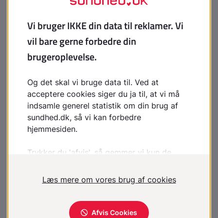
Fuldkornsprodukter mætter. Du spiser en mindre
portion mad og er mæt i længere tid, når dit måltid er
rigt på fuldkorn. Fuldkornsprodukter har et lavt
indhold af fedt og består primært af det sunde
umættede fedt. Fuldkorn er rigt på kostfibre og er
derfor et godt og sundt valg.
Spis fuldkornsprodukter fx rugbrød, havregryn samt
fuldkornsbrød, fuldkornsknækbrød og fuldkornsboller.
Vælg også fuldkornsris og fuldkornspasta.
Hvad er et fuldkornsbrød?
Rugbrød, knækbrød og morgenmadsprodukter samt
mysli med minimum 8 g kostfibre pr. 100 g
Hvedebrød med minimum 5 g kostfibre pr. 100 g
Gå efter Fuldkornslogoet, når du handler.