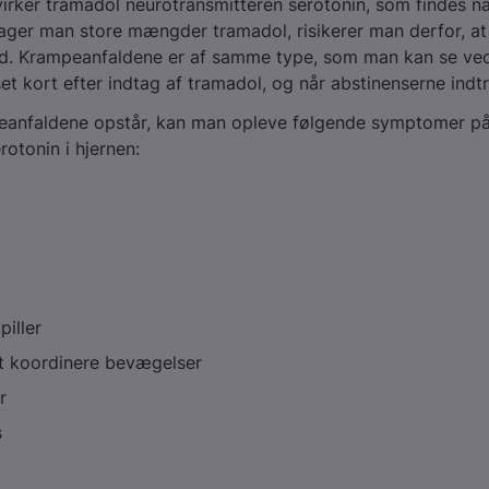
rker tramadol neurotransmitteren serotonin, som findes nat
tager man store mængder tramadol, risikerer man derfor, at
d. Krampeanfaldene er af samme type, som man kan se v
et kort efter indtag af tramadol, og når abstinenserne indt
peanfaldene opstår, kan man opleve følgende symptomer på
rotonin i hjernen:
iller
t koordinere bevægelser
r
s