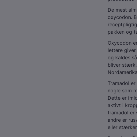
De mest almi
oxycodon. B
receptpligti
pakken og ta
Oxycodon er 
lettere give
og kaldes så
bliver stærk
Nordamerika
Tramadol er 
nogle som m
Dette er imid
aktivt i kro
tramadol er 
andre er rus
eller stærke