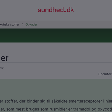
der
sse
Opdatere
er stoffer, der binder sig til såkaldte smertereceptorer i hje
der, som mest bruges som rusmidler er tramadol og oxyco