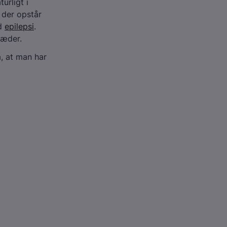
urligt i
 der opstår
ed
epilepsi
.
ræder.
, at man har