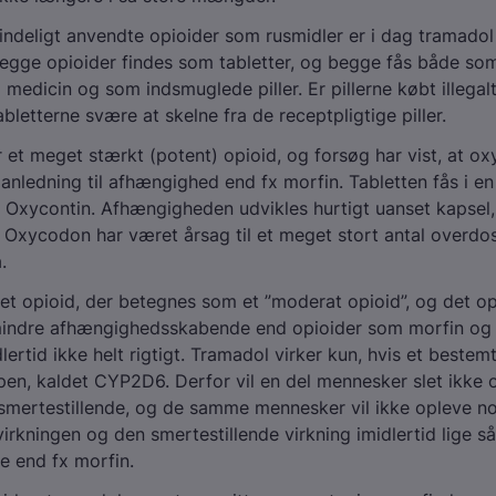
ndeligt anvendte opioider som rusmidler er i dag tramadol
egge opioider findes som tabletter, og begge fås både so
g medicin og som indsmuglede piller. Er pillerne købt illegal
bletterne svære at skelne fra de receptpligtige piller.
et meget stærkt (potent) opioid, og forsøg har vist, at o
r anledning til afhængighed end fx morfin. Tabletten fås i en
 Oxycontin. Afhængigheden udvikles hurtigt uanset kapsel
. Oxycodon har været årsag til et meget stort antal overdos
.
et opioid, der betegnes som et ”moderat opioid”, og det op
indre afhængighedsskabende end opioider som morfin og 
lertid ikke helt rigtigt. Tramadol virker kun, hvis et beste
ppen, kaldet CYP2D6. Derfor vil en del mennesker slet ikke o
smertestillende, og de samme mennesker vil ikke opleve no
virkningen og den smertestillende virkning imidlertid lige 
re end fx morfin.