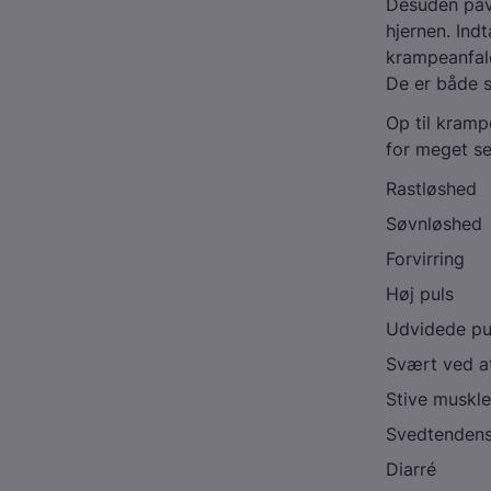
Desuden påvi
hjernen. Ind
krampeanfal
De er både s
Op til kram
for meget se
Rastløshed
Søvnløshed
Forvirring
Høj puls
Udvidede pup
Svært ved a
Stive muskle
Svedtenden
Diarré