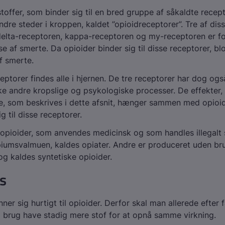
stoffer, som binder sig til en bred gruppe af såkaldte recep
ndre steder i kroppen, kaldet ”opioidreceptorer”. Tre af dis
delta-receptoren, kappa-receptoren og my-receptoren er f
e af smerte. Da opioider binder sig til disse receptorer, bl
f smerte.
ceptorer findes alle i hjernen. De tre receptorer har dog ogs
 andre kropslige og psykologiske processer. De effekter, 
e, som beskrives i dette afsnit, hænger sammen med opioi
ig til disse receptorer.
 opioider, som anvendes medicinsk og som handles illegalt
piumsvalmuen, kaldes opiater. Andre er produceret uden br
og kaldes syntetiske opioider.
s
er sig hurtigt til opioider. Derfor skal man allerede efter 
brug have stadig mere stof for at opnå samme virkning.