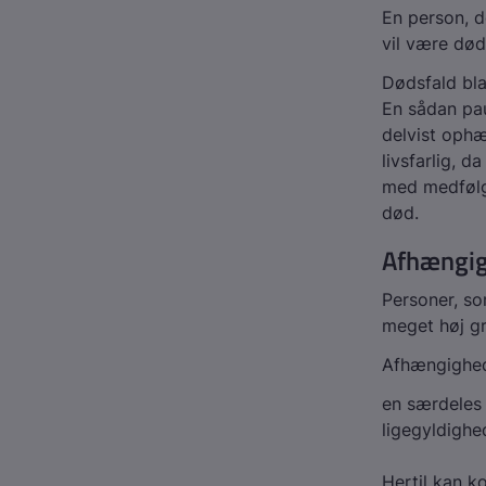
En person, d
vil være døde
Dødsfald bla
En sådan pau
delvist ophæ
livsfarlig, d
med medfølge
død.
Afhængi
Personer, som
meget høj g
Afhængighed
en særdeles 
ligegyldighe
Hertil kan 