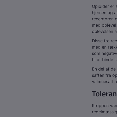
Opioider er 
hjernen og a
receptorer, 
med oplevels
oplevelsen a
Disse tre re
med en række
som negativ
til at binde s
En del af de
saften fra o
valmuesaft, 
Toleran
Kroppen vænn
regelmæssig 