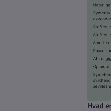
Naturlige
Syntetisk
oxycodon
Stofferne
Stofferne
Smerte og
Rusen kan
Afhængig
Opioider 
Symptomer
svedtende
søvnløsh
Hvad er