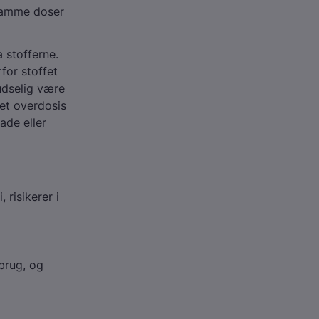
 samme doser
 stofferne.
for stoffet
udselig være
gtet overdosis
ade eller
 risikerer i
brug, og