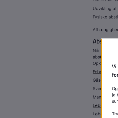
Udvikling af
Fysiske abs
Afhængighed
Abstinen
Når kroppen 
abstinenser
Opkastninge
Feber
Gåsehud
Svedtenden
Manglende a
Løbende øjn
Løbende næ