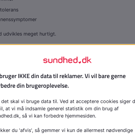
 tolerans
tinenssymptomer
 udvikles meget hurtigt.
ser
ikke længere får tilført stof, får brugeren stærke symptom
. Symptomerne kan være:
r
s
ppetit
e
se