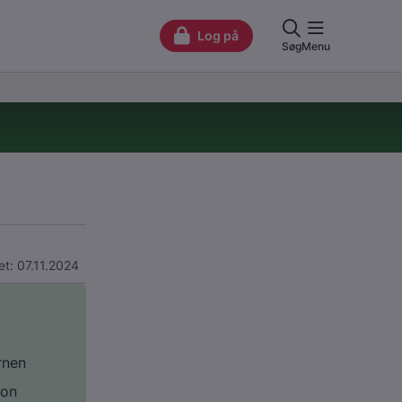
t: 07.11.2024
rnen
don