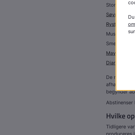
Store pupille
Søvnløshed
Rystelser
Muskelspas
Smerter i b
Mavesmerte
Diarré
De mest udta
afhænger af 
begynder abs
Abstinenser 
Hvilke o
Tidligere va
produceres 