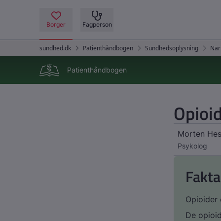
Patienthåndbogen
Opioi
Morten He
Psykolog
Fakta
Opioider 
De opioi