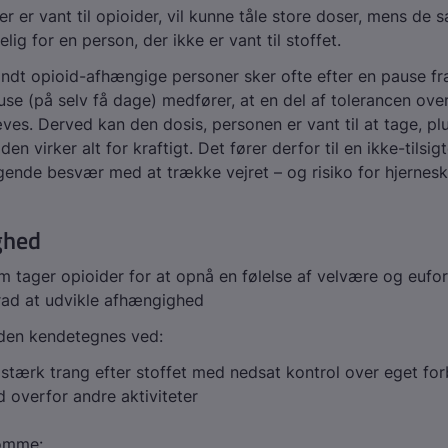
er er vant til opioider, vil kunne tåle store doser, mens de
lig for en person, der ikke er vant til stoffet.
ndt opioid-afhængige personer sker ofte efter en pause fra
se (på selv få dage) medfører, at en del af tolerancen over
ves. Derved kan den dosis, personen er vant til at tage, pl
a den virker alt for kraftigt. Det fører derfor til en ikke-tilsi
nde besvær med at trække vejret – og risiko for hjernesk
ghed
 tager opioider for at opnå en følelse af velvære og eufori,
rad at udvikle afhængighed
en kendetegnes ved:
stærk trang efter stoffet med nedsat kontrol over eget for
d overfor andre aktiviteter
komme: