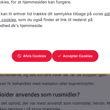
r
mer
en og arme
r
lte symptomer på abstinens ses som regel efter 1 til 2 da
typen af opioid. Jo mere kortvarigt et opioid virker, des hu
tinenserne, og des kortere varer de, før de stopper igen.
kan fx behandles med metadon eller buprenorphin.
pioider anvendes som rusmidler?
r det opioid, der var mest anvendt som rusmiddel, heroin. 
ikke længere i så store mængder.