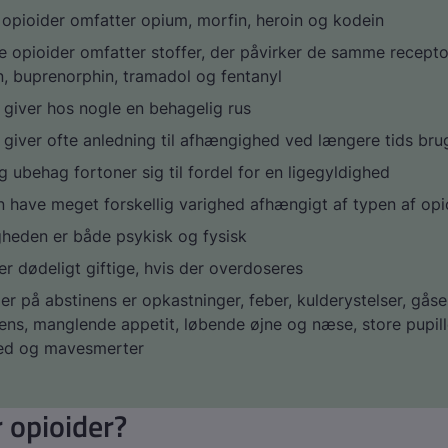
 opioider omfatter opium, morfin, heroin og kodein
e opioider omfatter stoffer, der påvirker de samme recepto
, buprenorphin, tramadol og fentanyl
 giver hos nogle en behagelig rus
 giver ofte anledning til afhængighed ved længere tids bru
 ubehag fortoner sig til fordel for en ligegyldighed
 have meget forskellig varighed afhængigt af typen af opi
heden er både psykisk og fysisk
er dødeligt giftige, hvis der overdoseres
 på abstinens er opkastninger, feber, kulderystelser, gåse
ns, manglende appetit, løbende øjne og næse, store pupill
ed og mavesmerter
 opioider?