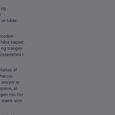
 og
m
t er både
xycodon
 hård kapsel,
, og trangen
isdødsfald i
fattes af
heroin.
mt enzym er
pleve, at
gen rus. For
så stærk som