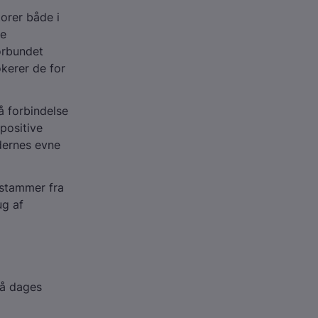
torer både i
se
orbundet
okerer de for
å forbindelse
positive
dernes evne
 stammer fra
ug af
få dages