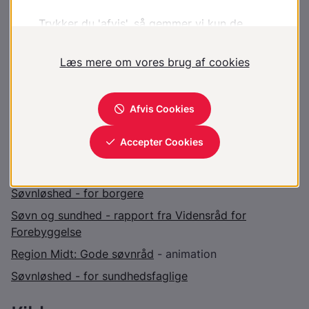
Stå op om morgenen på samme tid
Undgå at falde i søvn ved fjernsynet om aftenen
Hav det køligt og ordentligt i soveværelset
Bliv ikke bekymret fordi du vågner i løbet af natten,
det er
ikke
en katastrofe
Vil du vide mere?
Alternativer til sovemidler hos ældre
Søvnløshed - for borgere
Søvn og sundhed - rapport fra Vidensråd for
Forebyggelse
Region Midt: Gode søvnråd
- animation
Søvnløshed - for sundhedsfaglige