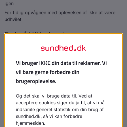
igen
For tidlig opvågnen med oplevelsen af ikke at være
udhvilet
Gode råd til bedre søvn
Gå først i seng når du er søvnig
Få motion 30 minutter i løbet af dagen, men ikke de
sidste timer inden sengetid
Undgå alkohol inden du skal i seng
Undgå arbejdsopgaver de sidste timer inden sengetid
(også mails)
Læs i en bog (papir) ikke e-bog, ikke tablet eller
mobiltelefon inden du sover
Tag evt. et varmt bad inden sengetid
Undgå kaffe og andre koffeinholdige drikke om
aftenen