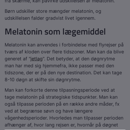
fra skærme, kan påvirke udskillelsen af melatonin.
Børn udskiller store mængder melatonin, og
udskillelsen falder gradvist livet igennem.
Melatonin som lægemiddel
Melatonin kan anvendes i forbindelse med flyrejser på
tværs af kloden over flere tidszoner. Man kan da blive
generet af "
jetlag
". Det betyder, at den døgnrytme
man har med sig hjemmefra, ikke passer med den
tidszone, der er på den nye destination. Det kan tage
8-10 døgn at skifte sin døgnrytme.
Man kan forkorte denne tilpasningsperiode ved at
tage melatonin på strategiske tidspunkter. Man kan
også tilpasse perioden på en række andre måder, fx
ved at begrænse søvn og have længere
vågenhedsperioder. Hvorledes man tilpasser perioden
afhænger af, hvor lang rejsen er, hvornår på døgnet