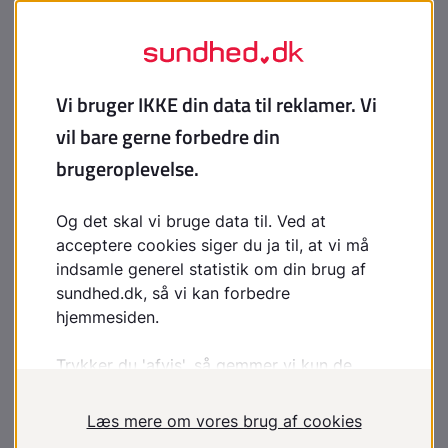
man rejser, og om man rejser mod vest eller øst.
Melatonin kan også forsøges anvendt ved
døgnrytmeforstyrrelser, hvis man arbejder på
skiftehold.
Da den naturlige udskillelse af melatonin falder livet
igennem, kan melatonin anvendes til personer over 55
år, som generes af natlige opvågninger.
Melatonin som sovemiddel
Melatonin er ikke et sovemiddel, men et
døgnrytmeregulerende stof. Melatonin anvendes som
søvnstabiliserende middel ved udviklingsforstyrrelser
som ADHD og autisme, men der er meget ringe
dokumentation for evidensen.
Bivirkninger