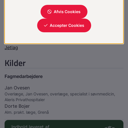
Der er ikke bivirkninger ved at anvende melatonin i 2-
3 mg dosering.
Vil du vide mere?
Søvnforstyrrelser
Jetlag
Kilder
Fagmedarbejdere
Jan Ovesen
Overlæge, Jan Ovesen, overlæge, specialist i søvnmedicin,
Aleris Privathospitaler
Dorte Bojer
Alm. prakt. læge, Grenå
Indhold leveret af