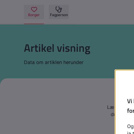
Artikel visning
Data om artiklen herunder
Læs denne te
du gode rå