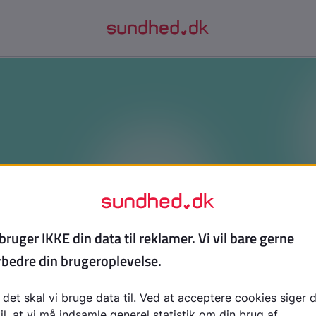
Gode råd når angsten fylder
kst, hvis din angst gør det svært at gøre de ting, du gerne
d til, hvad du kan prøve, når du bliver bange, og hvordan d
roligt kan få mere ro igen.