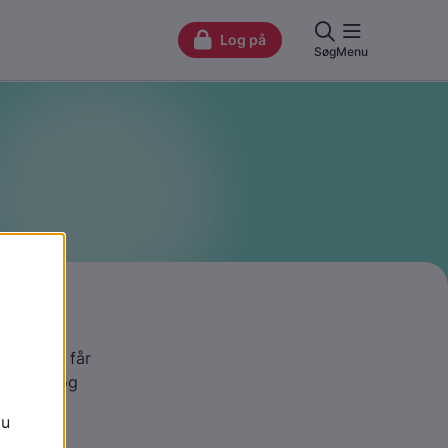
 vil. Her får
u stille og