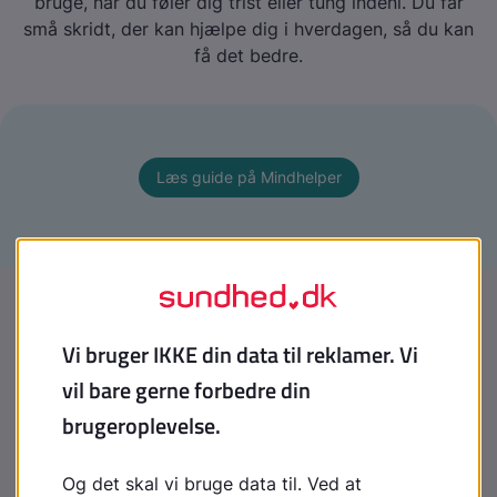
bruge, når du føler dig trist eller tung indeni. Du får
små skridt, der kan hjælpe dig i hverdagen, så du kan
få det bedre.
Læs guide på Mindhelper