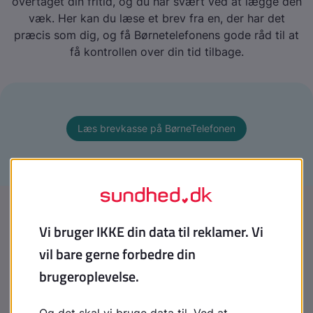
overtaget din fritid, og du har svært ved at lægge den
væk. Her kan du læse et brev fra en, der har det
præcis som dig, og få Børnetelefonens gode råd til at
få kontrollen over din tid tilbage.
Læs brevkasse på BørneTelefonen