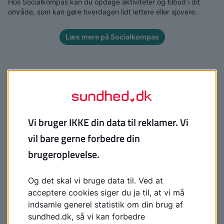
Hos Socialkompas kan du opdage aktiviteter og tilbud i dit
område, som kan gøre hverdagen lidt lettere eller sjovere.
Læs mere på Socialkompas
Specialsport
Specialsport hjælper børn og unge med særlige behov med at
finde en sport eller aktivitet, hvor de kan være med, få gode
oplevelser og få nye venner. Her kan du få hjælp til alt fra at
finde den rigtige sport til at få en frivillig, der kan følge dig
trygt til og fra din fritidsaktivitet. Målet er, at du kan blive en
del af et fællesskab, hvor du trives og har det sjovt.