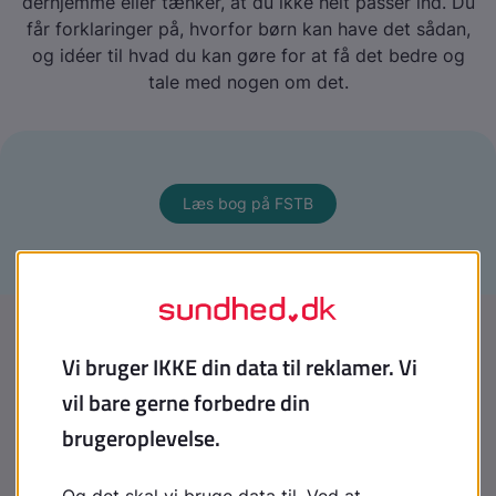
derhjemme eller tænker, at du ikke helt passer ind. Du
får forklaringer på, hvorfor børn kan have det sådan,
og idéer til hvad du kan gøre for at få det bedre og
tale med nogen om det.
Læs bog på FSTB