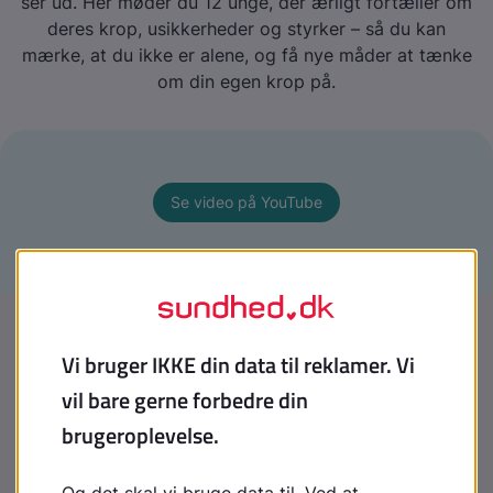
ser ud. Her møder du 12 unge, der ærligt fortæller om
deres krop, usikkerheder og styrker – så du kan
mærke, at du ikke er alene, og få nye måder at tænke
om din egen krop på.
Se video på YouTube